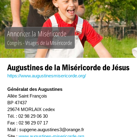
Annoncer la Miséricorde
Congrès - Visages de la Miséricorde
Augustines de la Miséricorde de Jésus
https://www.augustinesmisericorde.org/
Généralat des Augustines
Allée Saint François
BP 47437
29674 MORLAIX cedex
Tél. : 02 98 29 06 30
Fax : 02 98 29 07 17
Mail : supgene.augustines3@orange.fr
Site :
www.augustines-misericorde.org