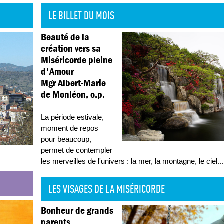
LE BILLET DU MOIS
Beauté de la
création vers sa
Miséricorde pleine
d'Amour
Mgr Albert-Marie
de Monléon, o.p.
La période estivale,
moment de repos
pour beaucoup,
permet de contempler
les merveilles de l'univers : la mer, la montagne, le ciel
...
LES VISAGES DE LA MISÉRICORDE
Bonheur de grands
parents