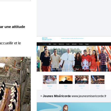
ar une attitude
cueillir et le
>
Jeunes Miséricorde
www.jeunesmisericorde.fr