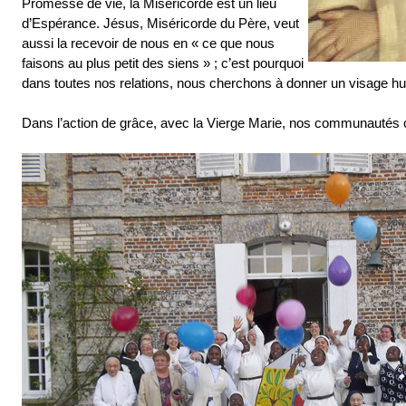
Promesse de vie, la Miséricorde est un lieu
d’Espérance. Jésus, Miséricorde du Père, veut
aussi la recevoir de nous en « ce que nous
faisons au plus petit des siens » ; c’est pourquoi
dans toutes nos relations, nous cherchons à donner un visage h
Dans l’action de grâce, avec la Vierge Marie, nos communautés c