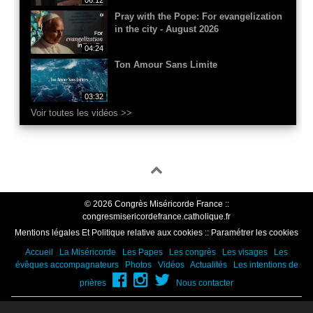
Pray with the Pope: For evangelization
in the city - August 2026
04:24
Ton Amour Sans Limite
03:32
Voir toutes les vidéos >>
© 2026 Congrès Miséricorde France ::
congresmisericordefrance.catholique.fr
Mentions légales Et Politique relative aux cookies
::
Paramétrer les cookies
Accueil
La Miséricorde
Les Papes
Les congrès
Les visages
Les
évêques accompagnateurs
Photos
Vidéos
Actualités
Les intentions de
prières
Nous contacter
Vatican
|
Zenit
|
Vatican News
|
Eglise catholique en France
|
Catholic