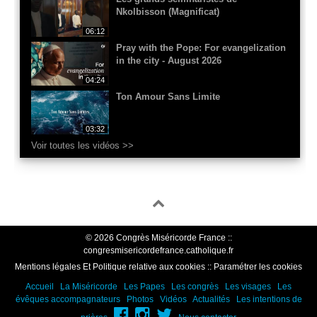
Nkolbisson (Magnificat)
06:12
Pray with the Pope: For evangelization
in the city - August 2026
04:24
Ton Amour Sans Limite
03:32
Voir toutes les vidéos >>
© 2026 Congrès Miséricorde France ::
congresmisericordefrance.catholique.fr
Mentions légales Et Politique relative aux cookies
::
Paramétrer les cookies
Accueil
La Miséricorde
Les Papes
Les congrès
Les visages
Les
évêques accompagnateurs
Photos
Vidéos
Actualités
Les intentions de