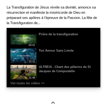
La Transfiguration de Jésus révèle sa divinité, annonce sa
résurrection et manifeste la miséricorde de Dieu en
préparant ses apôtres à l'épreuve de la Passion. La fête de
la Transfiguration de
...
Prière de la transfiguration
00:41
Ton Amour Sans Limite
03:32
ULTREIA - Chant des pèlerins de St
Jacques de Compostelle
01:48
Voir toutes les vidéos >>