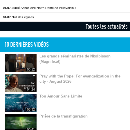
01/07
Jubilé Sanctuaire Notre Dame de Pellevoisin 4 ...
01/07
Nuit des églises
Toutes les actualités
10 DERNIÈRES VIDÉOS
Les grands séminaristes de Nkolbisson
(Magnificat)
06:12
Pray with the Pope: For evangelization in the
city - August 2026
04:24
Ton Amour Sans Limite
03:32
Prière de la transfiguration
00:41