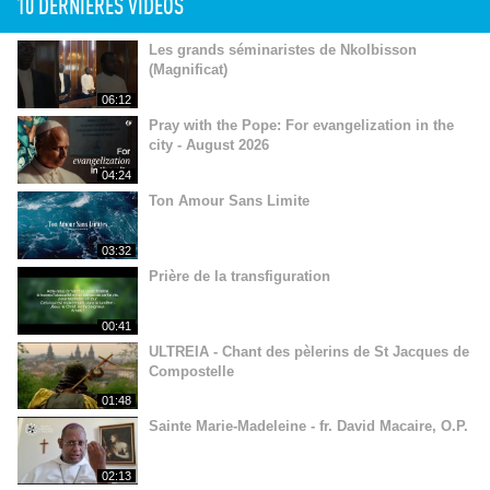
10 DERNIÈRES VIDÉOS
Les grands séminaristes de Nkolbisson
(Magnificat)
06:12
Pray with the Pope: For evangelization in the
city - August 2026
04:24
Ton Amour Sans Limite
03:32
Prière de la transfiguration
00:41
ULTREIA - Chant des pèlerins de St Jacques de
Compostelle
01:48
Sainte Marie-Madeleine - fr. David Macaire, O.P.
02:13