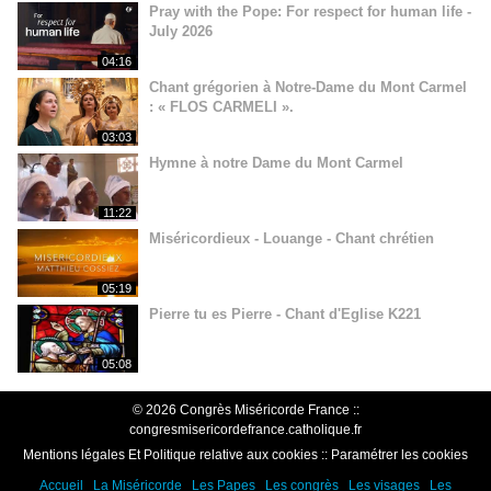
Pray with the Pope: For respect for human life -
July 2026
04:16
Chant grégorien à Notre-Dame du Mont Carmel
: « FLOS CARMELI ».
03:03
Hymne à notre Dame du Mont Carmel
11:22
Miséricordieux - Louange - Chant chrétien
05:19
Pierre tu es Pierre - Chant d'Eglise K221
05:08
© 2026 Congrès Miséricorde France ::
congresmisericordefrance.catholique.fr
Mentions légales Et Politique relative aux cookies
::
Paramétrer les cookies
Accueil
La Miséricorde
Les Papes
Les congrès
Les visages
Les