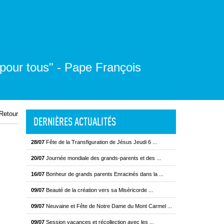
 pour tous" - Pape François
Retour
DERNIÈRES ACTUALITÉS
28/07
Fête de la Transfiguration de Jésus Jeudi 6 ...
20/07
Journée mondiale des grands-parents et des ...
16/07
Bonheur de grands parents Enracinés dans la ...
09/07
Beauté de la création vers sa Miséricorde ...
09/07
Neuvaine et Fête de Notre Dame du Mont Carmel ...
09/07
Session vacances et récollection avec les ...