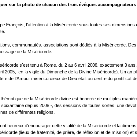
iquer sur la photo de chacun des trois évêques accompagnateurs
ape François, l'attention à la Miséricorde sous toutes ses dimensions 
ise.
ons, communautés, associations sont dédiés à la Miséricorde. Des
message de la Miséricorde.
séricorde s'est tenu à Rome, du 2 au 6 avril 2008, exactement 3 ans,
vril 2005, en la vigile du Dimanche de la Divine Miséricorde). Un an p
tère de l’Amour miséricordieux de Dieu était au centre du pontificat d
e thématique de la Miséricorde divine est honorée de multiples manièr
soixantaine depuis 2008 -, des sessions de toutes sortes, une dévot
nes de différentes religions.
t heureux d'encourager cette vitalité de la Miséricorde et la dimens
éricorde (lieux de fraternité, de prière, de réflexion et de mission) et 