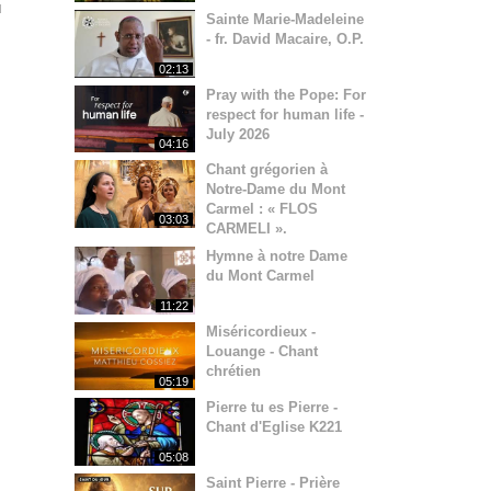
u
Sainte Marie-Madeleine
- fr. David Macaire, O.P.
02:13
Pray with the Pope: For
respect for human life -
July 2026
04:16
Chant grégorien à
Notre-Dame du Mont
Carmel : « FLOS
03:03
CARMELI ».
Hymne à notre Dame
du Mont Carmel
11:22
Miséricordieux -
Louange - Chant
chrétien
05:19
Pierre tu es Pierre -
Chant d'Eglise K221
05:08
Saint Pierre - Prière