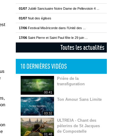
01/07
Jubilé Sanctuaire Notre Dame de Pellevoisin 4 ...
01/07
Nuit des églises
est
17/06
Festival Miséricorde dans l’Unité des ...
17/06
Saint Pierre et Saint Paul fête le 29 juin ...
Toutes les actualités
10 DERNIÈRES VIDÉOS
lus
e
Prière de la
transfiguration
00:41
es,
Ton Amour Sans Limite
ion
03:32
ULTREIA - Chant des
ion
pèlerins de St Jacques
se
de Compostelle
01:48