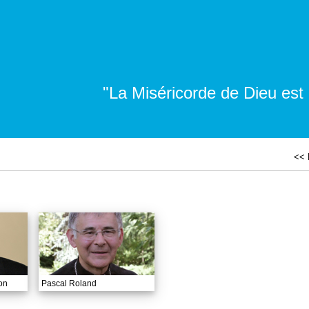
"La Miséricorde de Dieu est
<< 
on
Pascal Roland