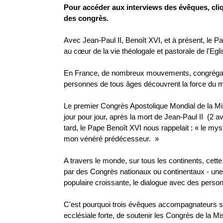
Pour accéder aux interviews des évêques, cl
des congrès.
Avec Jean-Paul II, Benoît XVI, et à présent, le P
au cœur de la vie théologale et pastorale de l'Egl
En France, de nombreux mouvements, congrégati
personnes de tous âges découvrent la force du 
Le premier Congrès Apostolique Mondial de la Mi
jour pour jour, après la mort de Jean-Paul II (2 a
tard, le Pape Benoît XVI nous rappelait : « le mys
mon vénéré prédécesseur. »
A travers le monde, sur tous les continents, cett
par des Congrès nationaux ou continentaux - une 
populaire croissante, le dialogue avec des person
C'est pourquoi trois évêques accompagnateurs son
ecclésiale forte, de soutenir les Congrès de la Mis