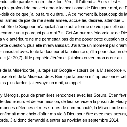
endu cette parole « rentre chez ton Père, Il t’attend ». Alors s’est «
u plus profond de moi cet amour inconditionnel de Dieu pour moi, ce 
au-delà de ce que j'ai pu faire ou être… A ce moment là, beaucoup de 
des larmes de joie de me sentir aimée, accueillie, désirée, attendue…
ut-être le Seigneur m'appelait à une autre forme de vie que celle du
sée comme un « pourquoi pas moi ? ». Cet Amour miséricordieux de Die
Ma vie antérieure ne me permettait pas de me poser cette question et 
r cette question, plus elle m’envahissait. J’ai lutté un moment par crain
 insistait avec toute la douceur et la patience qu’Il a pour chacun d
re
» (Jr 20,7) dit le prophète Jérémie, j’ai alors ouvert mon cœur au
re de la Miséricorde, j’ai tapé sur Google « sœurs de la Miséricorde »
oseph et de la Miséricorde ». Bien que la prison m’impressionne, cet
ans plus tarder, j'ai envoyé un mail, un appel.
y Mérogis, pour de premières rencontres avec les Sœurs. Et en févr
te des Sœurs et de leur mission, de leur service à la prison de Fleury
es personnes détenues et mes sœurs de communauté, la Miséricorde qu
confirmait mon choix d’offrir ma vie à Dieu pour être avec mes sœurs,
corde. J’ai donc demandé à entrer au noviciat en septembre 2014.