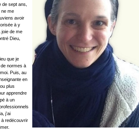
e de sept ans,
e ne me
uviens avoir
torisée à y
a joie de me
ontré Dieu,
ieu que je
 de normes à
moi. Puis, au
nseignante en
 ou plus
our apprendre
ipé à un
professionnels
, j'ai
 à redécouvrir
imer.