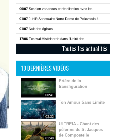
09/07
Session vacances et récollection avec les ...
01/07
Jubilé Sanctuaire Notre Dame de Pellevoisin 4 ...
01/07
Nuit des églises
17/06
Festival Miséricorde dans l’Unité des ...
Toutes les actualités
10 DERNIÈRES VIDÉOS
Prière de la
transfiguration
00:41
Ton Amour Sans Limite
03:32
ULTREIA - Chant des
pèlerins de St Jacques
de Compostelle
01:48