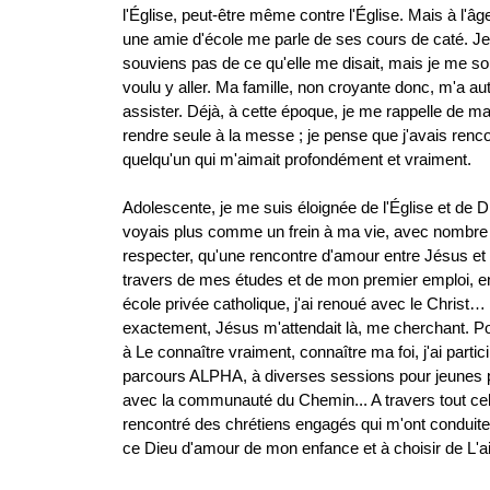
l'Église, peut-être même contre l'Église. Mais à l'âg
une amie d'école me parle de ses cours de caté. J
souviens pas de ce qu'elle me disait, mais je me so
voulu y aller. Ma famille, non croyante donc, m'a au
assister. Déjà, à cette époque, je me rappelle de m
rendre seule à la messe ; je pense que j'avais renc
quelqu'un qui m'aimait profondément et vraiment.
Adolescente, je me suis éloignée de l'Église et de D
voyais plus comme un frein à ma vie, avec nombre
respecter, qu'une rencontre d'amour entre Jésus et 
travers de mes études et de mon premier emploi, e
école privée catholique, j'ai renoué avec le Christ…
exactement, Jésus m'attendait là, me cherchant. P
à Le connaître vraiment, connaître ma foi, j'ai partic
parcours ALPHA, à diverses sessions pour jeunes 
avec la communauté du Chemin... A travers tout cela
rencontré des chrétiens engagés qui m'ont conduite
ce Dieu d'amour de mon enfance et à choisir de L'a