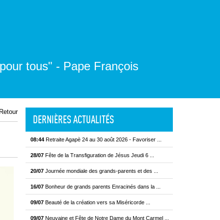
 pour tous" - Pape François
Retour
DERNIÈRES ACTUALITÉS
08:44
Retraite Agapè 24 au 30 août 2026 - Favoriser ...
28/07
Fête de la Transfiguration de Jésus Jeudi 6 ...
20/07
Journée mondiale des grands-parents et des ...
16/07
Bonheur de grands parents Enracinés dans la ...
09/07
Beauté de la création vers sa Miséricorde ...
09/07
Neuvaine et Fête de Notre Dame du Mont Carmel ...