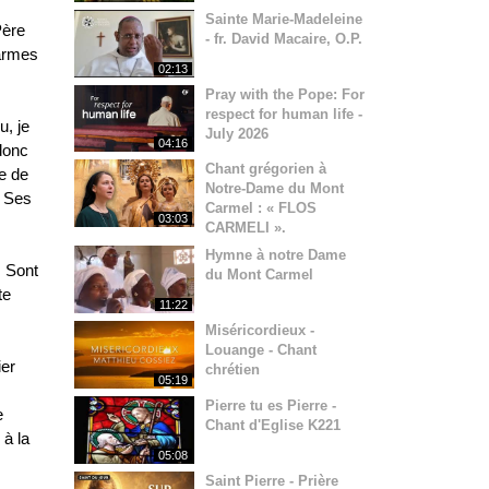
Sainte Marie-Madeleine
Père
- fr. David Macaire, O.P.
larmes
02:13
Pray with the Pope: For
respect for human life -
u, je
July 2026
04:16
donc
Chant grégorien à
te de
Notre-Dame du Mont
e Ses
Carmel : « FLOS
03:03
CARMELI ».
Hymne à notre Dame
. Sont
du Mont Carmel
te
11:22
Miséricordieux -
Louange - Chant
ier
chrétien
05:19
Pierre tu es Pierre -
e
Chant d'Eglise K221
 à la
05:08
Saint Pierre - Prière