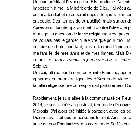
Un jour, méditant l’évangile du Fils prodigue, j’ai ent
imposée » à moi la Miséricorde de Dieu, j'ai vécu a
qui m'attendait et m'espérait depuis toujours bien 
ont coulé. Des larmes de culpabilité, mais surtout 
Après avoir longtemps combattu contre l'idée que pe
mariage, la question de la vie religieuse s'est po
ne voulais pas le garder ni le vivre que pour moi. 
de faire ce choix, pourtant, plus je tentais d'’ignore
ma famille, de mes amis et de mes limites. Mais Dieu
enfants. «
Tu m’as séduit et je me suis laissé sédui
Seigneur.
Un soir, attirée par le nom de Sainte Faustine, apôt
apparues en première ligne, les « Sœurs de Marie J
famille religieuse me correspondait parfaitement ! S
Rapidement, je suis allée à la communauté de Fleur
2014, je suis entrée au postulat, temps de découver
Mérogis. J’ai alors été initiée à partager, avec l
Dieu m’avait fait goûter personnellement. Ainsi, se 
suite de nos Fondatrices « passeur » de Sa Miséri