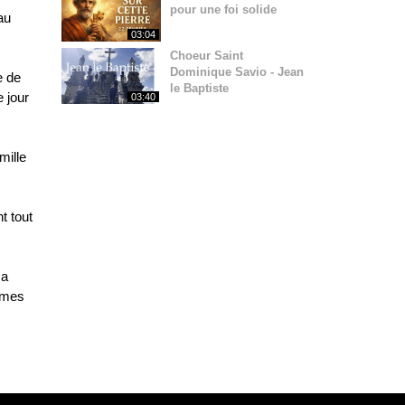
pour une foi solide
au
03:04
Choeur Saint
Dominique Savio - Jean
e de
le Baptiste
 jour
03:40
mille
t tout
 a
mmes