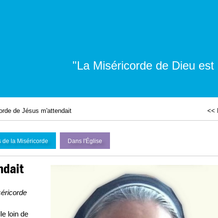
"La Miséricorde de Dieu est
orde de Jésus m'attendait
<< 
 de la Miséricorde
Dans l'
É
glise
ndait
séricorde
le loin de