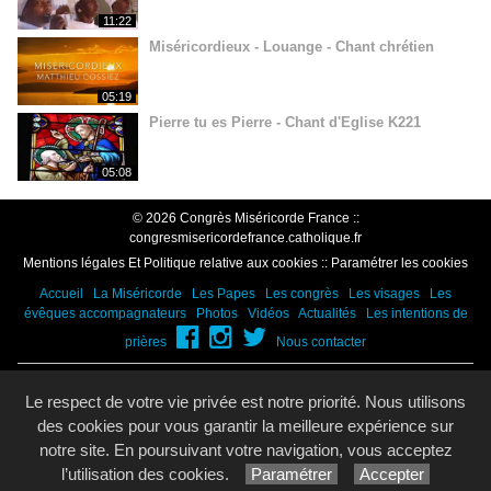
11:22
Miséricordieux - Louange - Chant chrétien
05:19
Pierre tu es Pierre - Chant d'Eglise K221
05:08
© 2026 Congrès Miséricorde France ::
congresmisericordefrance.catholique.fr
Mentions légales Et Politique relative aux cookies
::
Paramétrer les cookies
Accueil
La Miséricorde
Les Papes
Les congrès
Les visages
Les
évêques accompagnateurs
Photos
Vidéos
Actualités
Les intentions de
prières
Nous contacter
Vatican
|
Zenit
|
Vatican News
|
Eglise catholique en France
|
Catholic
Le respect de votre vie privée est notre priorité. Nous utilisons
on line
|
Jeunes cathos
|
des cookies pour vous garantir la meilleure expérience sur
Site réalisé avec le
Système de Gestion de Contenu (SGC)
imagenia
, créé
notre site. En poursuivant votre navigation, vous acceptez
et développé en France par
mémoire d'images
.
l’utilisation des cookies.
Paramétrer
Accepter