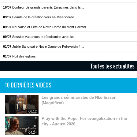
16/07
Bonheur de grands parents Enracinés dans la ...
09/07
Beauté de la création vers sa Miséricorde ...
09/07
Neuvaine et Fête de Notre Dame du Mont Carmel ...
09/07
Session vacances et récollection avec les ...
01/07
Jubilé Sanctuaire Notre Dame de Pellevoisin 4 ...
01/07
Nuit des églises
Toutes les actualités
10 DERNIÈRES VIDÉOS
Les grands séminaristes de Nkolbisson
(Magnificat)
06:12
Pray with the Pope: For evangelization in the
city - August 2026
04:24