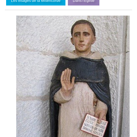
Les visages de la Miséricorde
Dans l'
É
glise