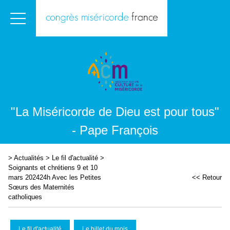
"La Miséricorde de Dieu est pour tous"
- Pape François
>
Actualités
>
Le fil d'actualité
>
Soignants et chrétiens 9 et 10
mars 202424h Avec les Petites
<< Retour
Sœurs des Maternités
catholiques
Le fil d'actualité
Le billet du mois