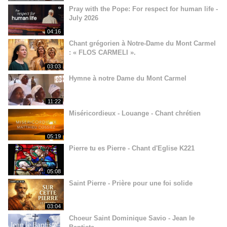
Pray with the Pope: For respect for human life -
July 2026
04:16
Chant grégorien à Notre-Dame du Mont Carmel
: « FLOS CARMELI ».
03:03
Hymne à notre Dame du Mont Carmel
11:22
Miséricordieux - Louange - Chant chrétien
05:19
Pierre tu es Pierre - Chant d'Eglise K221
05:08
Saint Pierre - Prière pour une foi solide
03:04
Choeur Saint Dominique Savio - Jean le