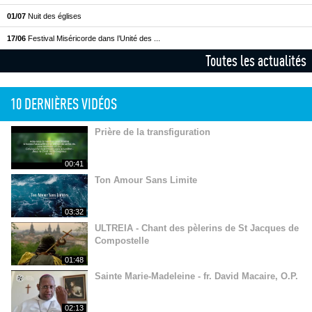
01/07
Nuit des églises
17/06
Festival Miséricorde dans l’Unité des ...
Toutes les actualités
10 DERNIÈRES VIDÉOS
Prière de la transfiguration
00:41
Ton Amour Sans Limite
03:32
ULTREIA - Chant des pèlerins de St Jacques de
Compostelle
01:48
Sainte Marie-Madeleine - fr. David Macaire, O.P.
02:13