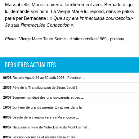
Massabielle, Marie converse familièrement avec Bernadette qui
lui demande son nom. La Vierge Marie lui répond, dans le patois
parlé par Bernadette : «
Que soy era immaculada councepciou
-
Je suis l’Immaculée Conception
».
Photo
: Vierge Marie Toute Sainte - dimitrisvetsikas1969 - pixabay
DERNIÈRES ACTUALITÉS
06/08
Retraite Agapè 24 au 30 août 2026 - Favoriser ...
28/07
Fête de la Transfiguration de Jésus Jeudi 6 ...
20/07
Journée mondiale des grands-parents et des ...
16/07
Bonheur de grands parents Enracinés dans la ...
09/07
Beauté de la création vers sa Miséricorde ...
09/07
Neuvaine et Fête de Notre Dame du Mont Carmel ...
09/07
Session vacances et récollection avec les ...