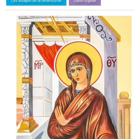
Les visages de la Miséricorde
Dans l'
É
glise