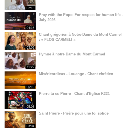
02:13
Pray with the Pope: For respect for human life -
July 2026
04:16
Chant grégorien à Notre-Dame du Mont Carmel
: « FLOS CARMELI ».
03:03
Hymne à notre Dame du Mont Carmel
11:22
Miséricordieux - Louange - Chant chrétien
05:19
Pierre tu es Pierre - Chant d'Eglise K221
05:08
Saint Pierre - Prière pour une foi solide
03:04