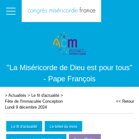
"La Miséricorde de Dieu est pour tous"
- Pape François
>
Actualités
>
Le fil d'actualité
>
Fête de l'Immaculée Conception
<< Retour
Lundi 9 décembre 2024
Le fil d'actualité
Le billet du mois