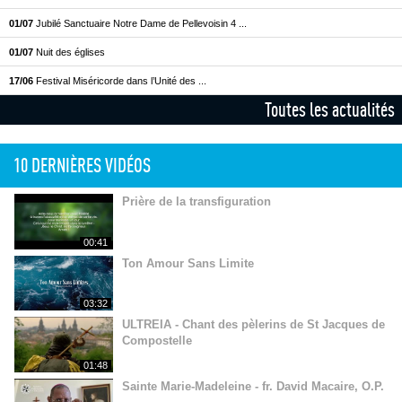
01/07
Jubilé Sanctuaire Notre Dame de Pellevoisin 4 ...
01/07
Nuit des églises
17/06
Festival Miséricorde dans l’Unité des ...
Toutes les actualités
10 DERNIÈRES VIDÉOS
Prière de la transfiguration
00:41
Ton Amour Sans Limite
03:32
ULTREIA - Chant des pèlerins de St Jacques de
Compostelle
01:48
Sainte Marie-Madeleine - fr. David Macaire, O.P.