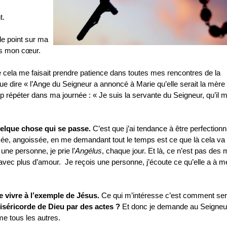
t.
 le point sur ma
s mon cœur.
ue cela me faisait prendre patience dans toutes mes rencontres de la
ue dire « l’Ange du Seigneur a annoncé à Marie qu’elle serait la mère
 répéter dans ma journée : « Je suis la servante du Seigneur, qu’il m
uelque chose qui se passe.
C’est que j’ai tendance à être perfectionn
uisée, angoissée, en me demandant tout le temps est ce que là cela va
une personne, je prie l’
Angélus
, chaque jour. Et là, ce n’est pas des 
s, avec plus d’amour. Je reçois une personne, j’écoute ce qu’elle a à m
e vivre à l’exemple de Jésus.
Ce qui m’intéresse c’est comment serv
séricorde de Dieu par des actes ?
Et donc je demande au Seigneur
e tous les autres.