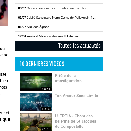
09/07
Session vacances et récollection avec les ...
01/07
Jubilé Sanctuaire Notre Dame de Pellevoisin 4 ...
01/07
Nuit des églises
17/06
Festival Miséricorde dans l’Unité des ...
Toutes les actualités
 du
e soit
10 DERNIÈRES VIDÉOS
iste.
Prière de la
 bien
transfiguration
mots,
00:41
e
Ton Amour Sans Limite
03:32
ir et
ULTREIA - Chant des
 qu’il
pèlerins de St Jacques
de Compostelle
01:48