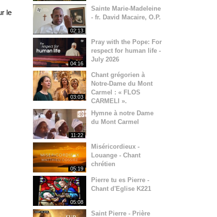
Sainte Marie-Madeleine
r le
- fr. David Macaire, O.P.
02:13
Pray with the Pope: For
respect for human life -
July 2026
04:16
Chant grégorien à
Notre-Dame du Mont
Carmel : « FLOS
03:03
CARMELI ».
Hymne à notre Dame
du Mont Carmel
11:22
Miséricordieux -
Louange - Chant
chrétien
05:19
Pierre tu es Pierre -
Chant d'Eglise K221
05:08
Saint Pierre - Prière