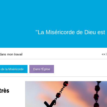
"La Miséricorde de Dieu est
dans mon travail
<< 
 de la Miséricorde
Dans l'
É
glise
très