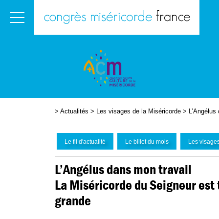
>
Actualités
>
Les visages de la Miséricorde
>
L’Angélus 
Le fil d'actualité
Le billet du mois
Les visages
L’Angélus dans mon travail
La Miséricorde du Seigneur est 
grande