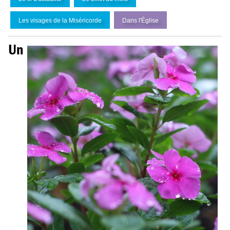
Les visages de la Miséricorde
Dans l'
É
glise
Un