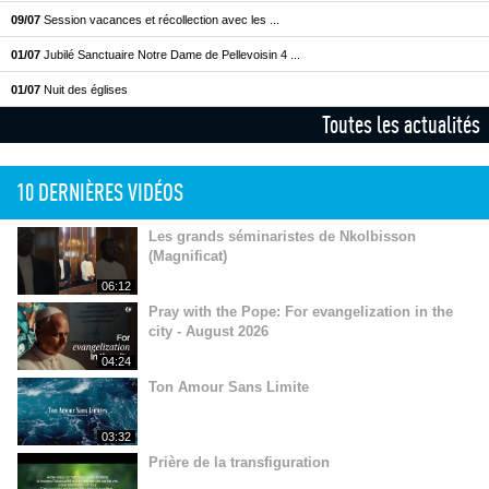
09/07
Session vacances et récollection avec les ...
01/07
Jubilé Sanctuaire Notre Dame de Pellevoisin 4 ...
01/07
Nuit des églises
Toutes les actualités
10 DERNIÈRES VIDÉOS
Les grands séminaristes de Nkolbisson
(Magnificat)
06:12
Pray with the Pope: For evangelization in the
city - August 2026
04:24
Ton Amour Sans Limite
03:32
Prière de la transfiguration