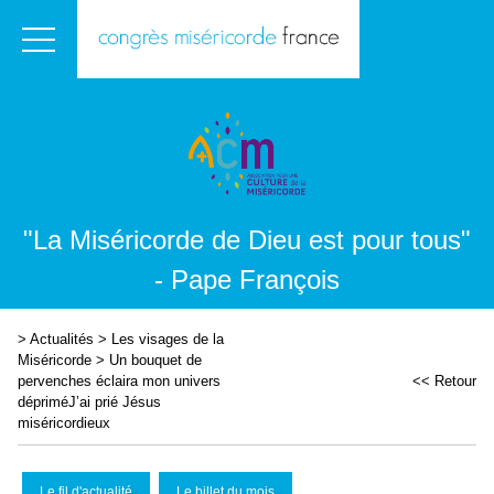
"La Miséricorde de Dieu est pour tous"
- Pape François
>
Actualités
>
Les visages de la
Miséricorde
>
Un bouquet de
pervenches éclaira mon univers
<< Retour
dépriméJ’ai prié Jésus
miséricordieux
Le fil d'actualité
Le billet du mois