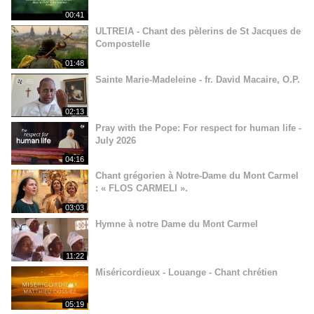
00:41
ULTREIA - Chant des pèlerins de St Jacques de
Compostelle
01:48
Sainte Marie-Madeleine - fr. David Macaire, O.P.
02:13
Pray with the Pope: For respect for human life -
July 2026
04:16
Chant grégorien à Notre-Dame du Mont Carmel
: « FLOS CARMELI ».
03:03
Hymne à notre Dame du Mont Carmel
11:22
Miséricordieux - Louange - Chant chrétien
05:19