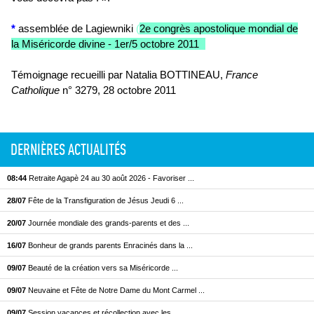
*
assemblée de Lagiewniki
(
2e congrès apostolique mondial de
la Miséricorde divine - 1er/5 octobre 2011
).
Témoignage recueilli par Natalia BOTTINEAU,
France
Catholique
n° 3279, 28 octobre 2011
DERNIÈRES ACTUALITÉS
08:44
Retraite Agapè 24 au 30 août 2026 - Favoriser ...
28/07
Fête de la Transfiguration de Jésus Jeudi 6 ...
20/07
Journée mondiale des grands-parents et des ...
16/07
Bonheur de grands parents Enracinés dans la ...
09/07
Beauté de la création vers sa Miséricorde ...
09/07
Neuvaine et Fête de Notre Dame du Mont Carmel ...
09/07
Session vacances et récollection avec les ...