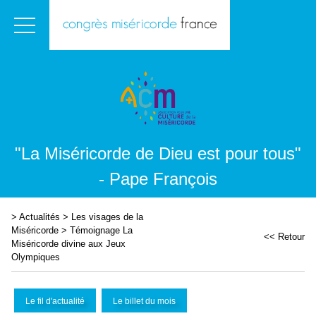
"La Miséricorde de Dieu est pour tous"
- Pape François
>
Actualités
>
Les visages de la
Miséricorde
>
Témoignage La
<< Retour
Miséricorde divine aux Jeux
Olympiques
Le fil d'actualité
Le billet du mois