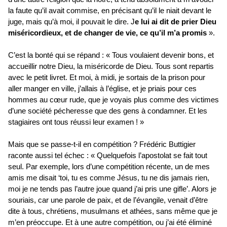
la faute qu’il avait commise, en précisant qu’il le niait devant le
juge, mais qu’à moi, il pouvait le dire. J
e lui ai dit de prier Dieu
miséricordieux, et de changer de vie, ce qu’il m’a promis
».
C’est la bonté qui se répand : « Tous voulaient devenir bons, et
accueillir notre Dieu, la miséricorde de Dieu. Tous sont repartis
avec le petit livret. Et moi, à midi, je sortais de la prison pour
aller manger en ville, j’allais à l’église, et je priais pour ces
hommes au cœur rude, que je voyais plus comme des victimes
d’une société pécheresse que des gens à condamner. Et les
stagiaires ont tous réussi leur examen ! »
Mais que se passe-t-il en compétition ? Frédéric Buttigier
raconte aussi tel échec : « Quelquefois l’apostolat se fait tout
seul. Par exemple, lors d’une compétition récente, un de mes
amis me disait ‘toi, tu es comme Jésus, tu ne dis jamais rien,
moi je ne tends pas l’autre joue quand j’ai pris une gifle’. Alors je
souriais, car une parole de paix, et de l’évangile, venait d’être
dite à tous, chrétiens, musulmans et athées, sans même que je
m’en préoccupe. Et à une autre compétition, ou j’ai été éliminé