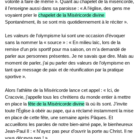
volonté à faire de même ». Quant au chapelet de la miséricorde,
il l’enseigne aussi dans sa paroisse : « A l’église, des gens me
voyaient prier le
chapelet de la Miséricorde divine
.
Spontanément, ils se sont mis quotidiennement à le réciter ».
Les valeurs de l’olympisme lui sont une occasion d’évoquer
sans la nommer la « source » : « En milieu laïc, lors de la
remise d’un prix sportif pour ma saison, on m’a demandé de
parler aux personnes présentes. Je ne savais que dire. Mais au
moment de parler, j’ai pu parler des valeurs de l’olympisme en
tant que message de paix et de réunification par la pratique
sportive ».
Alors l’athlète de la Miséricorde lance cet appel : « Ici, de
Cracovie, j’appelle tous les chrétiens du monde entier à mettre
en place la
fête de la Miséricorde divine
là où ils sont. J’invite
toute l’Église à obéir au pape, qui a réclamé instamment la mise
en place de cette fête, une semaine après Pâques. Et
accueillons les paroles de notre bien-aimé pape, le bienheureux
Jean-Paul II : « N’ayez pas peur d’ouvrir la porte au Christ. Il ne
vous décevra pas ! ».