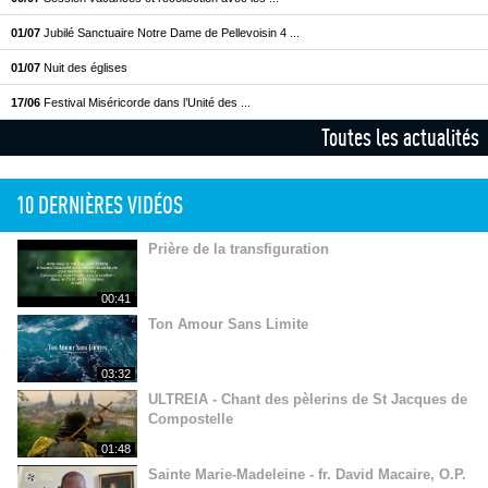
01/07
Jubilé Sanctuaire Notre Dame de Pellevoisin 4 ...
01/07
Nuit des églises
17/06
Festival Miséricorde dans l’Unité des ...
Toutes les actualités
10 DERNIÈRES VIDÉOS
Prière de la transfiguration
00:41
Ton Amour Sans Limite
03:32
ULTREIA - Chant des pèlerins de St Jacques de
Compostelle
01:48
Sainte Marie-Madeleine - fr. David Macaire, O.P.