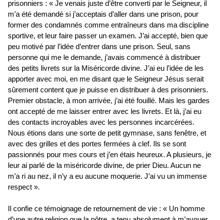
prisonniers : « Je venais juste d’être converti par le Seigneur, il
m’a été demandé si j’acceptais d’aller dans une prison, pour
former des condamnés comme entraîneurs dans ma discipline
sportive, et leur faire passer un examen. J’ai accepté, bien que
peu motivé par l’idée d’entrer dans une prison. Seul, sans
personne qui me le demande, j’avais commencé à distribuer
des petits livrets sur la Miséricorde divine. J’ai eu l’idée de les
apporter avec moi, en me disant que le Seigneur Jésus serait
sûrement content que je puisse en distribuer à des prisonniers.
Premier obstacle, à mon arrivée, j’ai été fouillé. Mais les gardes
ont accepté de me laisser entrer avec les livrets. Et là, j’ai eu
des contacts incroyables avec les personnes incarcérées.
Nous étions dans une sorte de petit gymnase, sans fenêtre, et
avec des grilles et des portes fermées à clef. Ils se sont
passionnés pour mes cours et j’en étais heureux. A plusieurs, je
leur ai parlé de la miséricorde divine, de prier Dieu. Aucun ne
m’a ri au nez, il n’y a eu aucune moquerie. J’ai vu un immense
respect ».
Il confie ce témoignage de retournement de vie : « Un homme
d’une autre religion que la nôtre, a tenu absolument à m’avouer