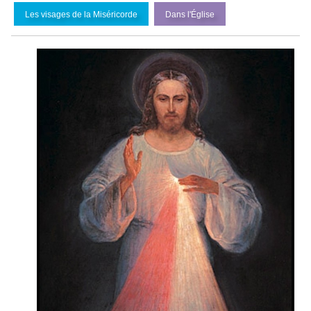
Les visages de la Miséricorde
Dans l'
É
glise