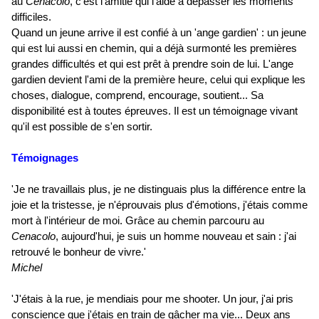
au
Cenacolo
, c'est l'amitié qui l'aide à dépasser les moments
difficiles.
Quand un jeune arrive il est confié à un 'ange gardien' : un jeune
qui est lui aussi en chemin, qui a déjà surmonté les premières
grandes difficultés et qui est prêt à prendre soin de lui. L'ange
gardien devient l'ami de la première heure, celui qui explique les
choses, dialogue, comprend, encourage, soutient... Sa
disponibilité est à toutes épreuves. Il est un témoignage vivant
qu'il est possible de s'en sortir.
Témoignages
'Je ne travaillais plus, je ne distinguais plus la différence entre la
joie et la tristesse, je n'éprouvais plus d'émotions, j'étais comme
mort à l'intérieur de moi. Grâce au chemin parcouru au
Cenacolo
, aujourd'hui, je suis un homme nouveau et sain : j'ai
retrouvé le bonheur de vivre.'
Michel
'J'étais à la rue, je mendiais pour me shooter. Un jour, j'ai pris
conscience que j'étais en train de gâcher ma vie... Deux ans