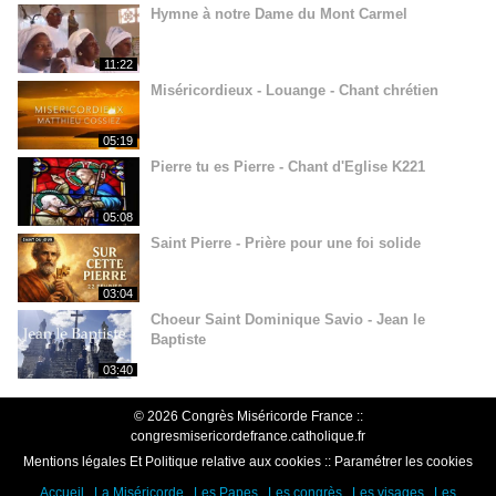
Hymne à notre Dame du Mont Carmel
11:22
Miséricordieux - Louange - Chant chrétien
05:19
Pierre tu es Pierre - Chant d'Eglise K221
05:08
Saint Pierre - Prière pour une foi solide
03:04
Choeur Saint Dominique Savio - Jean le
Baptiste
03:40
© 2026 Congrès Miséricorde France ::
congresmisericordefrance.catholique.fr
Mentions légales Et Politique relative aux cookies
::
Paramétrer les cookies
Accueil
La Miséricorde
Les Papes
Les congrès
Les visages
Les