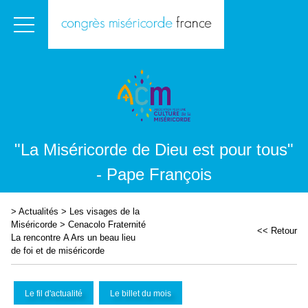
"La Miséricorde de Dieu est pour tous"
- Pape François
>
Actualités
>
Les visages de la
Miséricorde
>
Cenacolo Fraternité
<< Retour
La rencontre A Ars un beau lieu
de foi et de miséricorde
Le fil d'actualité
Le billet du mois