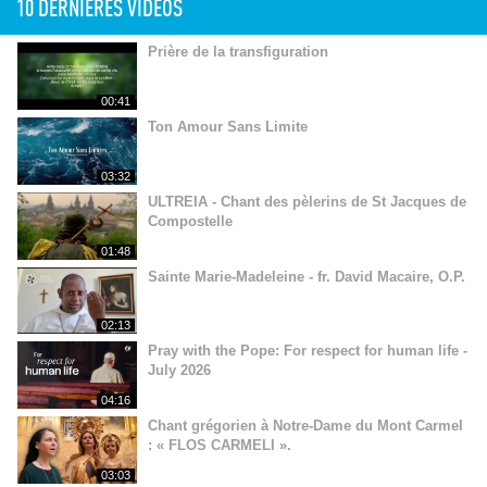
10 DERNIÈRES VIDÉOS
Prière de la transfiguration
00:41
Ton Amour Sans Limite
03:32
ULTREIA - Chant des pèlerins de St Jacques de
Compostelle
01:48
Sainte Marie-Madeleine - fr. David Macaire, O.P.
02:13
Pray with the Pope: For respect for human life -
July 2026
04:16
Chant grégorien à Notre-Dame du Mont Carmel
: « FLOS CARMELI ».
03:03