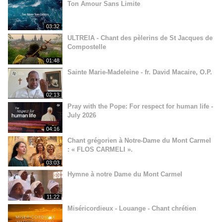
Ton Amour Sans Limite
03:32
ULTREIA - Chant des pèlerins de St Jacques de
Compostelle
01:48
Sainte Marie-Madeleine - fr. David Macaire, O.P.
02:13
Pray with the Pope: For respect for human life -
July 2026
04:16
Chant grégorien à Notre-Dame du Mont Carmel
: « FLOS CARMELI ».
03:03
Hymne à notre Dame du Mont Carmel
11:22
Miséricordieux - Louange - Chant chrétien