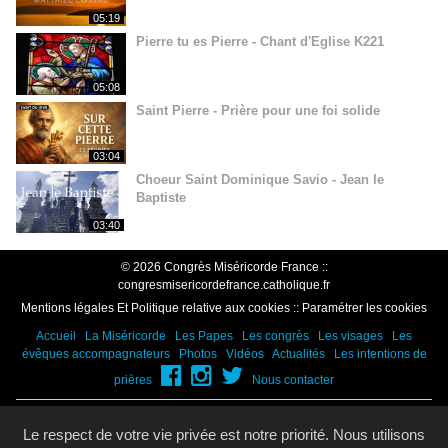
05:19
Pierre tu es Pierre - Chant d'Eglise K221
05:08
Saint Pierre - Prière pour une foi solide
03:04
Choeur Saint Dominique Savio - Jean le
Baptiste
03:40
© 2026 Congrès Miséricorde France ::
congresmisericordefrance.catholique.fr
Mentions légales Et Politique relative aux cookies
::
Paramétrer les cookies
Accueil
La Miséricorde
Les Papes
Les congrès
Les visages
Les
évêques accompagnateurs
Photos
Vidéos
Actualités
Les intentions de
prières
Nous contacter
Vatican
|
Zenit
|
Vatican News
|
Eglise catholique en France
|
Catholic
Le respect de votre vie privée est notre priorité. Nous utilisons
on line
|
Jeunes cathos
|