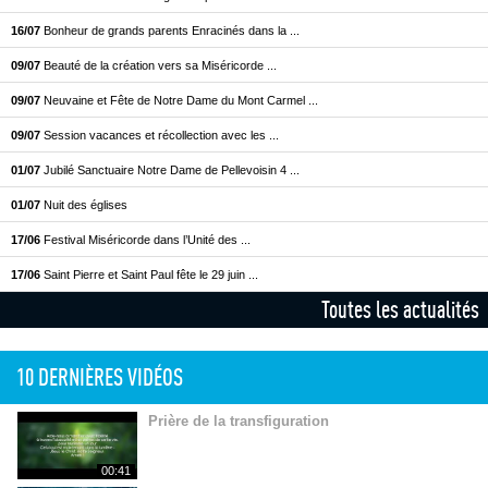
16/07
Bonheur de grands parents Enracinés dans la ...
09/07
Beauté de la création vers sa Miséricorde ...
09/07
Neuvaine et Fête de Notre Dame du Mont Carmel ...
09/07
Session vacances et récollection avec les ...
01/07
Jubilé Sanctuaire Notre Dame de Pellevoisin 4 ...
01/07
Nuit des églises
17/06
Festival Miséricorde dans l’Unité des ...
17/06
Saint Pierre et Saint Paul fête le 29 juin ...
Toutes les actualités
10 DERNIÈRES VIDÉOS
Prière de la transfiguration
00:41