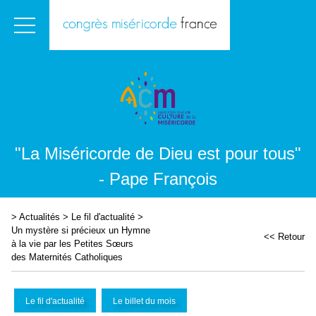
"La Miséricorde de Dieu est pour tous"
- Pape François
>
Actualités
>
Le fil d'actualité
>
Un mystère si précieux un Hymne
<< Retour
à la vie par les Petites Sœurs
des Maternités Catholiques
Le fil d'actualité
Le billet du mois