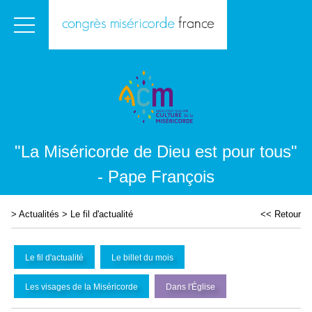
"La Miséricorde de Dieu est pour tous"
- Pape François
>
Actualités
>
Le fil d'actualité
<< Retour
Le fil d'actualité
Le billet du mois
Les visages de la Miséricorde
Dans l'
É
glise