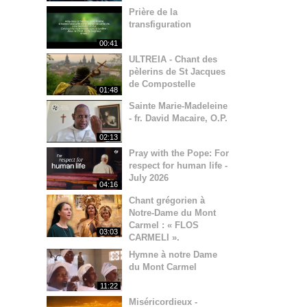
Prière de la
transfiguration
00:41
ULTREIA - Chant des
pèlerins de St Jacques
de Compostelle
01:48
Sainte Marie-Madeleine
- fr. David Macaire, O.P.
02:13
Pray with the Pope: For
respect for human life -
July 2026
04:16
Chant grégorien à
Notre-Dame du Mont
Carmel : « FLOS
03:03
CARMELI ».
Hymne à notre Dame
du Mont Carmel
11:22
Miséricordieux -