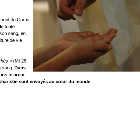
ement du Corps
le toute
son sang, en
ture de vie
chés »
(Mt 26,
n sang.
Dans
dans le cœur
ucharistie sont envoyés au cœur du monde
.