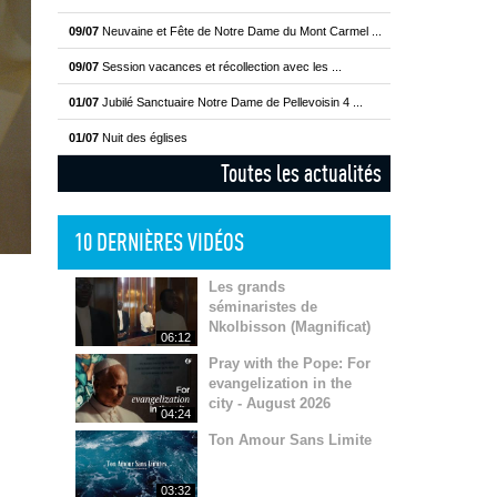
09/07
Neuvaine et Fête de Notre Dame du Mont Carmel ...
09/07
Session vacances et récollection avec les ...
01/07
Jubilé Sanctuaire Notre Dame de Pellevoisin 4 ...
01/07
Nuit des églises
Toutes les actualités
10 DERNIÈRES VIDÉOS
Les grands
séminaristes de
Nkolbisson (Magnificat)
06:12
Pray with the Pope: For
evangelization in the
city - August 2026
04:24
Ton Amour Sans Limite
03:32