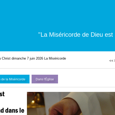
"La Miséricorde de Dieu est
u Christ dimanche 7 juin 2026 La Miséricorde
<< 
 de la Miséricorde
Dans l'
É
glise
st
d dans le