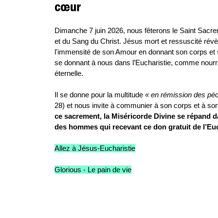
cœur
Dimanche 7 juin 2026, nous fêterons le Saint Sacr
et du Sang du Christ. Jésus mort et ressuscité révè
l'immensité de son Amour en donnant son corps et 
se donnant à nous dans l’Eucharistie, comme nourri
éternelle.
Il se donne pour la multitude
« en rémission des pé
28) et nous invite à communier à son corps et à so
ce sacrement, la Miséricorde Divine se répand 
des hommes qui recevant ce don gratuit de l’E
Allez à Jésus-Eucharistie
Glorious - Le pain de vie