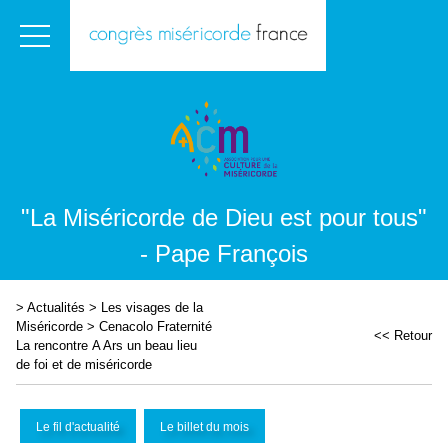
"La Miséricorde de Dieu est pour tous"
- Pape François
>
Actualités
>
Les visages de la
Miséricorde
>
Cenacolo Fraternité
<< Retour
La rencontre A Ars un beau lieu
de foi et de miséricorde
Le fil d'actualité
Le billet du mois