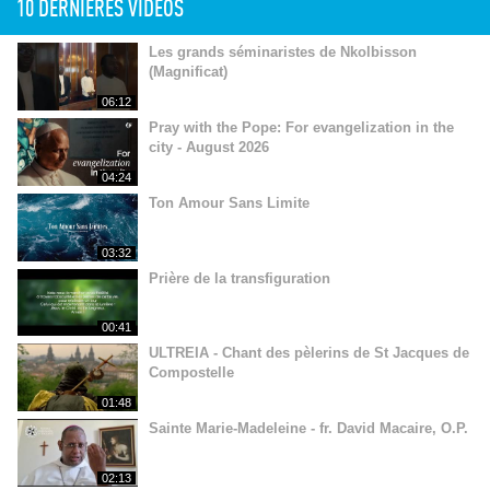
10 DERNIÈRES VIDÉOS
Les grands séminaristes de Nkolbisson
(Magnificat)
06:12
Pray with the Pope: For evangelization in the
city - August 2026
04:24
Ton Amour Sans Limite
03:32
Prière de la transfiguration
00:41
ULTREIA - Chant des pèlerins de St Jacques de
Compostelle
01:48
Sainte Marie-Madeleine - fr. David Macaire, O.P.
02:13