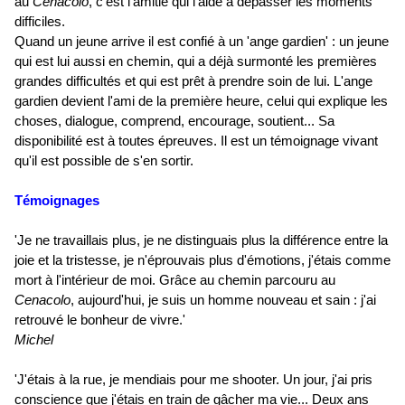
au
Cenacolo
, c'est l'amitié qui l'aide à dépasser les moments
difficiles.
Quand un jeune arrive il est confié à un 'ange gardien' : un jeune
qui est lui aussi en chemin, qui a déjà surmonté les premières
grandes difficultés et qui est prêt à prendre soin de lui. L'ange
gardien devient l'ami de la première heure, celui qui explique les
choses, dialogue, comprend, encourage, soutient... Sa
disponibilité est à toutes épreuves. Il est un témoignage vivant
qu'il est possible de s'en sortir.
Témoignages
'Je ne travaillais plus, je ne distinguais plus la différence entre la
joie et la tristesse, je n'éprouvais plus d'émotions, j'étais comme
mort à l'intérieur de moi. Grâce au chemin parcouru au
Cenacolo
, aujourd'hui, je suis un homme nouveau et sain : j'ai
retrouvé le bonheur de vivre.'
Michel
'J'étais à la rue, je mendiais pour me shooter. Un jour, j'ai pris
conscience que j'étais en train de gâcher ma vie... Deux ans