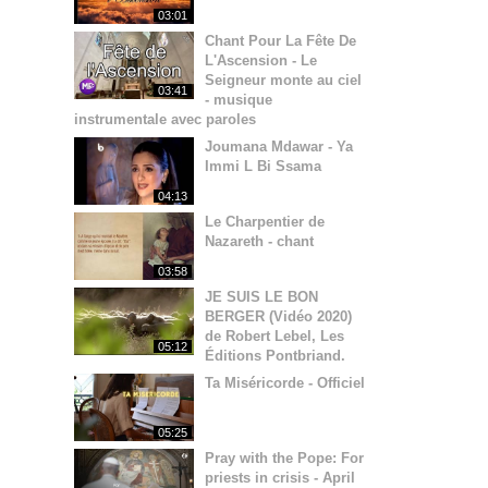
03:01
Chant Pour La Fête De
L'Ascension - Le
Seigneur monte au ciel
03:41
- musique
instrumentale avec paroles
Joumana Mdawar - Ya
Immi L Bi Ssama
04:13
Le Charpentier de
Nazareth - chant
03:58
JE SUIS LE BON
BERGER (Vidéo 2020)
de Robert Lebel, Les
05:12
Éditions Pontbriand.
Ta Miséricorde - Officiel
05:25
Pray with the Pope: For
priests in crisis - April