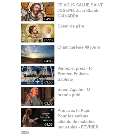
JE VOUS SALUE SAINT
JOSEPH. Jean-Claude
GIANADDA
04:09
Coeur de père
05:28
Chant carême 40 jours
04:05
Veillez et priez - P.
Brottier, Fr Jean-
Baptiste
03:56
Soeur Agathe - Ô
prends pitié
03:38
Prie avec le Pape :
Pour les enfants
atteints de maladies
04:36
incurables - FÉVRIER
2026