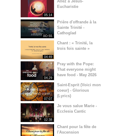
Allez à Jésus-
Eucharistie
05:14
Prière d'offrande à la
Sainte Trinité -
Cathoglad
0O:55
Chant : « Trinité, la
trois fois sainte »
04:49
Pray with the Pope:
That everyone might
have food - May 2026
04:29
Saint-Esprit (Voici mon
coeur) - Glorious
(Lyrics)
07:07
Je vous salue Marie -
Ecclesia Cantic
02:38
Chant pour la fête de
l'Ascension