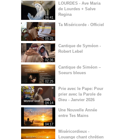
LOURDES - Ave Maria
de Lourdes + Salve
Regina
06:41
Ta Miséricorde - Officiel
05:25
Cantique de Syméon -
Robert Lebel
02:36
Cantique de Siméon –
Soeurs bleues
02:25
Prie avec le Pape: Pour
prier avec la Parole de
Dieu - Janvier 2026
04:14
Une Nouvelle Année
entre Tes Mains
04:17
Miséricordieux -
Louange chant chrétien