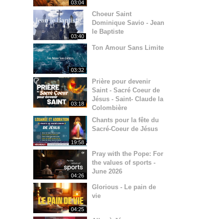
03:04
Choeur Saint
Dominique Savio - Jean
le Baptiste
03:40
Ton Amour Sans Limite
03:32
Prière pour devenir
Saint - Sacré Coeur de
Jésus - Saint- Claude la
03:18
Colombière
Chants pour la fête du
Sacré-Coeur de Jésus
19:58
Pray with the Pope: For
the values of sports -
June 2026
04:26
Glorious - Le pain de
vie
04:25