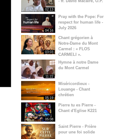
- fr. David Macaire, O.P.
02:13
Pray with the Pope: For
respect for human life -
July 2026
04:16
Chant grégorien à
Notre-Dame du Mont
Carmel : « FLOS
03:03
CARMELI ».
Hymne à notre Dame
du Mont Carmel
11:22
Miséricordieux -
Louange - Chant
chrétien
05:19
Pierre tu es Pierre -
Chant d'Eglise K221
05:08
Saint Pierre - Prière
pour une foi solide