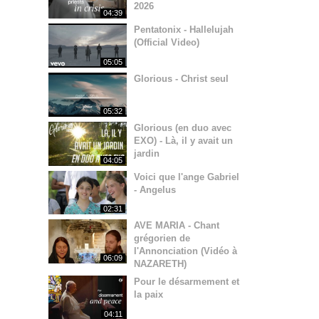
2026
04:39
Pentatonix - Hallelujah
(Official Video)
05:05
Glorious - Christ seul
05:32
Glorious (en duo avec
EXO) - Là, il y avait un
jardin
04:05
Voici que l'ange Gabriel
- Angelus
02:31
AVE MARIA - Chant
grégorien de
l'Annonciation (Vidéo à
06:09
NAZARETH)
Pour le désarmement et
la paix
04:11