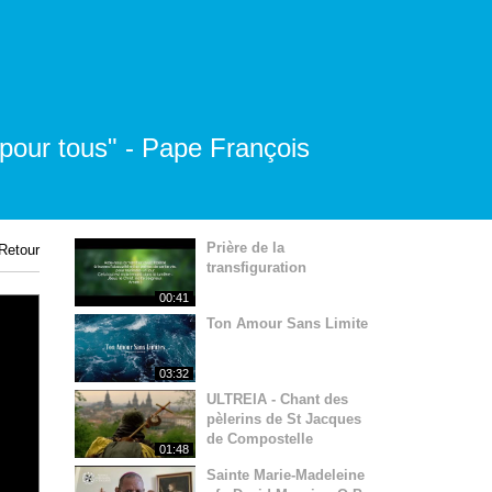
 pour tous" - Pape François
Prière de la
Retour
transfiguration
00:41
Ton Amour Sans Limite
03:32
ULTREIA - Chant des
pèlerins de St Jacques
de Compostelle
01:48
Sainte Marie-Madeleine