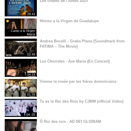
Les chants de l'Avent 2025
28:43
Himno a la Virgen de Guadalupe
Canto a la Virgen
María
Andrea Bocelli - Gratia Plena (Soundtrack from
FATIMA – The Movie)
02:49
Les Choristes - Ave Maria (En Concert)
04:33
Vienne la rosée par les frères dominicains
01:39
Tu es le Roi des Rois by CJMM (official Video)
04 :25
Ô Roi des rois - AD DEI GLORIAM