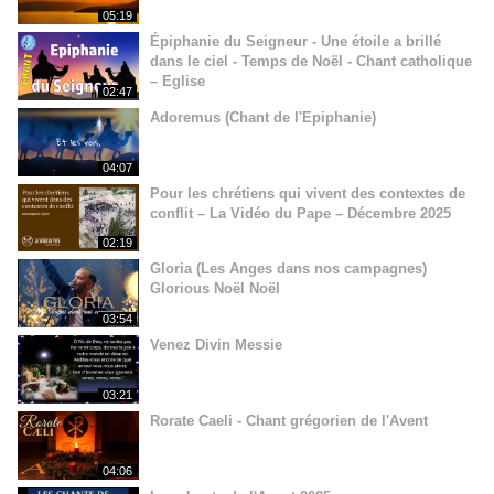
05:19
Épiphanie du Seigneur - Une étoile a brillé
dans le ciel - Temps de Noël - Chant catholique
– Eglise
02:47
Adoremus (Chant de l'Epiphanie)
04:07
Pour les chrétiens qui vivent des contextes de
conflit – La Vidéo du Pape – Décembre 2025
02:19
Gloria (Les Anges dans nos campagnes)
Glorious Noël Noël
03:54
Venez Divin Messie
03:21
Rorate Caeli - Chant grégorien de l'Avent
04:06