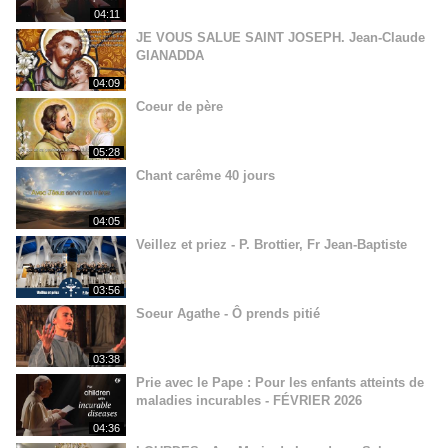
04:11
JE VOUS SALUE SAINT JOSEPH. Jean-Claude
GIANADDA
04:09
Coeur de père
05:28
Chant carême 40 jours
04:05
Veillez et priez - P. Brottier, Fr Jean-Baptiste
03:56
Soeur Agathe - Ô prends pitié
03:38
Prie avec le Pape : Pour les enfants atteints de
maladies incurables - FÉVRIER 2026
04:36