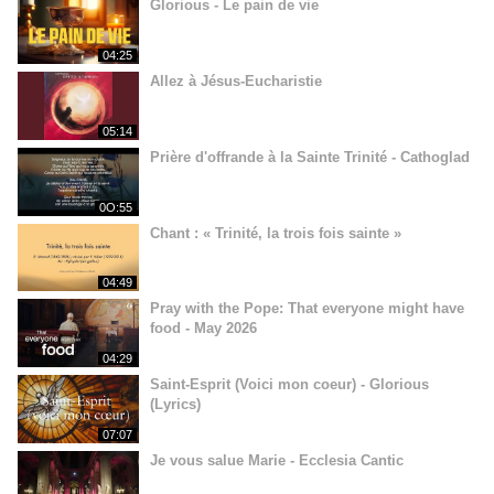
Glorious - Le pain de vie
04:25
Allez à Jésus-Eucharistie
05:14
Prière d'offrande à la Sainte Trinité - Cathoglad
0O:55
Chant : « Trinité, la trois fois sainte »
04:49
Pray with the Pope: That everyone might have
food - May 2026
04:29
Saint-Esprit (Voici mon coeur) - Glorious
(Lyrics)
07:07
Je vous salue Marie - Ecclesia Cantic