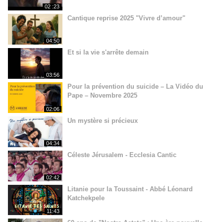
02 :23
Cantique reprise 2025 "Vivre d’amour"
04:50
Et si la vie s'arrête demain
03:56
Pour la prévention du suicide – La Vidéo du
Pape – Novembre 2025
02:06
Un mystère si précieux
04:34
Céleste Jérusalem - Ecclesia Cantic
02:42
Litanie pour la Toussaint - Abbé Léonard
Katchekpele
11:43