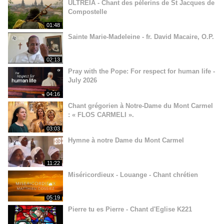
ULTREIA - Chant des pèlerins de St Jacques de
Compostelle
01:48
Sainte Marie-Madeleine - fr. David Macaire, O.P.
02:13
Pray with the Pope: For respect for human life -
July 2026
04:16
Chant grégorien à Notre-Dame du Mont Carmel
: « FLOS CARMELI ».
03:03
Hymne à notre Dame du Mont Carmel
11:22
Miséricordieux - Louange - Chant chrétien
05:19
Pierre tu es Pierre - Chant d'Eglise K221