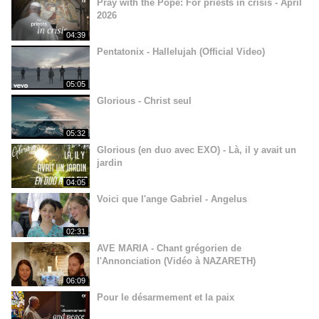
Pray with the Pope: For priests in crisis - April
2026
04:39
Pentatonix - Hallelujah (Official Video)
05:05
Glorious - Christ seul
05:32
Glorious (en duo avec EXO) - Là, il y avait un
jardin
04:05
Voici que l'ange Gabriel - Angelus
02:31
AVE MARIA - Chant grégorien de
l'Annonciation (Vidéo à NAZARETH)
06:09
Pour le désarmement et la paix