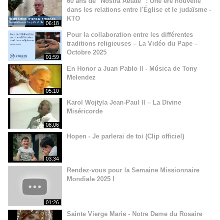
60 ans de "Nostra Aetate" : Une ère nouvelle
dans les relations entre l'Église et le judaïsme -
KTO
06:18
Pour la collaboration entre les différentes
traditions religieuses – La Vidéo du Pape –
Octobre 2025
01:59
En Honor a Juan Pablo ll - Música de Tony
Melendez
05:10
Karol Wojtyla Jean-Paul II – La Divine
Miséricorde
08:06
Hopen - Je parlerai de toi (Clip officiel)
03:34
Rendez-vous pour la Semaine Missionnaire
Mondiale 2025 !
01:26
Sainte Vierge Marie - Notre Dame du Rosaire