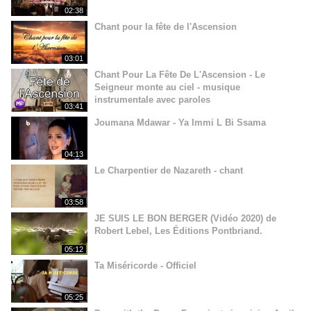
02:38
Chant pour la fête de l'Ascension
03:01
Chant Pour La Fête De L'Ascension - Le
Seigneur monte au ciel - musique
instrumentale avec paroles
03:41
Joumana Mdawar - Ya Immi L Bi Ssama
04:13
Le Charpentier de Nazareth - chant
03:58
JE SUIS LE BON BERGER (Vidéo 2020) de
Robert Lebel, Les Éditions Pontbriand.
05:12
Ta Miséricorde - Officiel
05:25