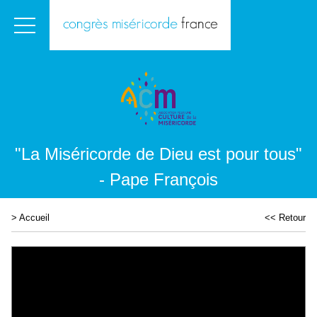
"La Miséricorde de Dieu est pour tous"
- Pape François
>
Accueil
<< Retour