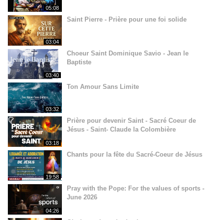
05:08
Saint Pierre - Prière pour une foi solide
03:04
Choeur Saint Dominique Savio - Jean le
Baptiste
03:40
Ton Amour Sans Limite
03:32
Prière pour devenir Saint - Sacré Coeur de
Jésus - Saint- Claude la Colombière
03:18
Chants pour la fête du Sacré-Coeur de Jésus
19:58
Pray with the Pope: For the values of sports -
June 2026
04:26