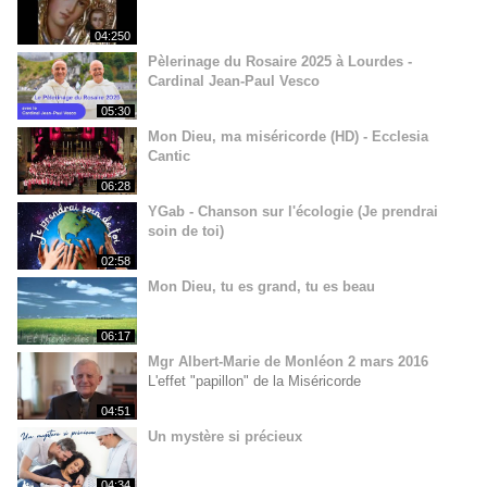
04:250
Pèlerinage du Rosaire 2025 à Lourdes -
Cardinal Jean-Paul Vesco
05:30
Mon Dieu, ma miséricorde (HD) - Ecclesia
Cantic
06:28
YGab - Chanson sur l'écologie (Je prendrai
soin de toi)
02:58
Mon Dieu, tu es grand, tu es beau
06:17
Mgr Albert-Marie de Monléon 2 mars 2016
L'effet "papillon" de la Miséricorde
04:51
Un mystère si précieux
04:34