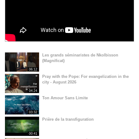
Les grands séminaristes de Nkolbisson
(Magnificat)
06:12
Pray with the Pope: For evangelization in the
city - August 2026
04:24
Ton Amour Sans Limite
03:32
Prière de la transfiguration
00:41