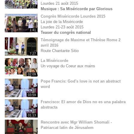
Lourdes 21 août 2015
2:27
Musique : Sa Miséricorde par Glorious
Congrès Miséricorde Lourdes 2015
La joie de la Miséricorde
Lourdes 21-23 août 2015
1:41
Teaser du congrès national
Témoignage de Maxime et Thérèse Rome 2
avril 2016
Route Chantante Sitio
7:27
La Miséricorde
Un voyage du Coeur aux mains
02:09
Pope Francis: God's love is not an abstract
word
03:59
Francisco: El amor de Dios no es una palabra
abstracta
01:13
Rencontre avec Mgr William Shomali -
Patriarcat latin de Jérusalem