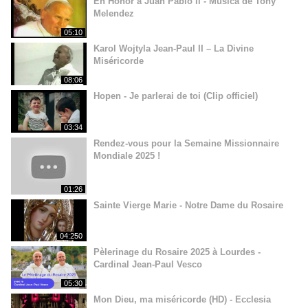
En Honor a Juan Pablo ll - Música de Tony
Melendez
05:10
Karol Wojtyla Jean-Paul II – La Divine
Miséricorde
08:06
Hopen - Je parlerai de toi (Clip officiel)
03:34
Rendez-vous pour la Semaine Missionnaire
Mondiale 2025 !
01:26
Sainte Vierge Marie - Notre Dame du Rosaire
04:250
Pèlerinage du Rosaire 2025 à Lourdes -
Cardinal Jean-Paul Vesco
05:30
Mon Dieu, ma miséricorde (HD) - Ecclesia