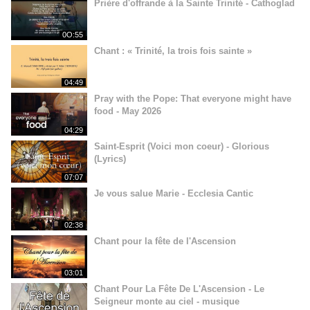
Prière d'offrande à la Sainte Trinité - Cathoglad
0O:55
Chant : « Trinité, la trois fois sainte »
04:49
Pray with the Pope: That everyone might have
food - May 2026
04:29
Saint-Esprit (Voici mon coeur) - Glorious
(Lyrics)
07:07
Je vous salue Marie - Ecclesia Cantic
02:38
Chant pour la fête de l'Ascension
03:01
Chant Pour La Fête De L'Ascension - Le
Seigneur monte au ciel - musique