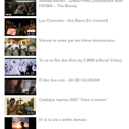
Andrea Bocelli - Gratia Plena (Soundtrack from
FATIMA – The Movie)
02:49
Les Choristes - Ave Maria (En Concert)
04:33
Vienne la rosée par les frères dominicains
01:39
Tu es le Roi des Rois by CJMM (official Video)
04 :25
Ô Roi des rois - AD DEI GLORIAM
02 :23
Cantique reprise 2025 "Vivre d’amour"
04:50
Et si la vie s'arrête demain