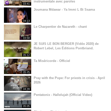
instrumentale avec paroles
03:41
Joumana Mdawar - Ya Immi L Bi Ssama
04:13
Le Charpentier de Nazareth - chant
03:58
JE SUIS LE BON BERGER (Vidéo 2020) de
Robert Lebel, Les Éditions Pontbriand.
05:12
Ta Miséricorde - Officiel
05:25
Pray with the Pope: For priests in crisis - April
2026
04:39
Pentatonix - Hallelujah (Official Video)
05:05