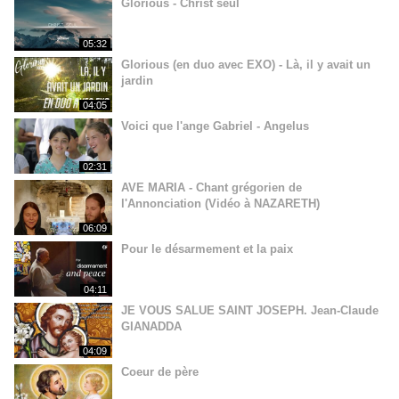
Glorious - Christ seul
05:32
Glorious (en duo avec EXO) - Là, il y avait un
jardin
04:05
Voici que l'ange Gabriel - Angelus
02:31
AVE MARIA - Chant grégorien de
l'Annonciation (Vidéo à NAZARETH)
06:09
Pour le désarmement et la paix
04:11
JE VOUS SALUE SAINT JOSEPH. Jean-Claude
GIANADDA
04:09
Coeur de père