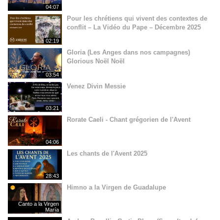
04:07
Pour les chrétiens qui vivent des contextes de
conflit – La Vidéo du Pape – Décembre 2025
02:19
Gloria (Les Anges dans nos campagnes)
Glorious Noël Noël
03:54
Venez Divin Messie
03:21
Rorate Caeli - Chant grégorien de l'Avent
04:06
Les chants de l'Avent 2025
28:43
Himno a la Virgen de Guadalupe
Canto a la Virgen
María