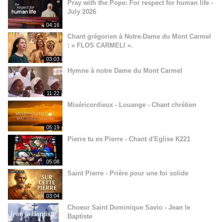
Pray with the Pope: For respect for human life -
July 2026
04:16
Chant grégorien à Notre-Dame du Mont Carmel
: « FLOS CARMELI ».
03:03
Hymne à notre Dame du Mont Carmel
11:22
Miséricordieux - Louange - Chant chrétien
05:19
Pierre tu es Pierre - Chant d'Eglise K221
05:08
Saint Pierre - Prière pour une foi solide
03:04
Choeur Saint Dominique Savio - Jean le
Baptiste