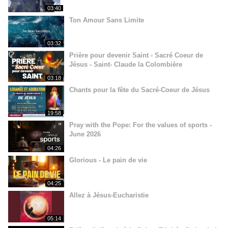
03:40
Ton Amour Sans Limite
03:32
Prière pour devenir Saint - Sacré Coeur de
Jésus - Saint- Claude la Colombière
03:18
Chants pour la fête du Sacré-Coeur de Jésus
19:58
Pray with the Pope: For the values of sports -
June 2026
04:26
Glorious - Le pain de vie
04:25
Allez à Jésus-Eucharistie
05:14