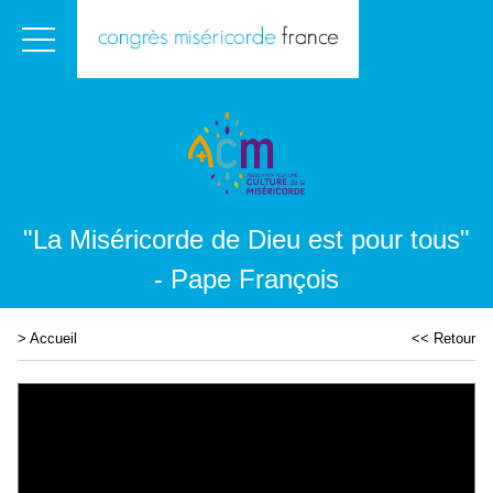
"La Miséricorde de Dieu est pour tous"
- Pape François
>
Accueil
<< Retour