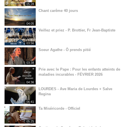
05:28
Chant carême 40 jours
04:05
Veillez et priez - P. Brottier, Fr Jean-Baptiste
03:56
Soeur Agathe - Ô prends pitié
03:38
Prie avec le Pape : Pour les enfants atteints de
maladies incurables - FÉVRIER 2026
04:36
LOURDES - Ave Maria de Lourdes + Salve
Regina
06:41
Ta Miséricorde - Officiel
05:25