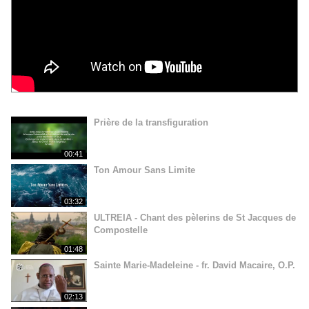
Prière de la transfiguration
00:41
Ton Amour Sans Limite
03:32
ULTREIA - Chant des pèlerins de St Jacques de
Compostelle
01:48
Sainte Marie-Madeleine - fr. David Macaire, O.P.
02:13