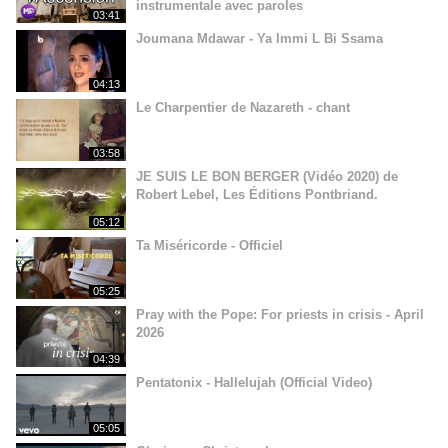
instrumentale avec paroles
03:41
Joumana Mdawar - Ya Immi L Bi Ssama
04:13
Le Charpentier de Nazareth - chant
03:58
JE SUIS LE BON BERGER (Vidéo 2020) de
Robert Lebel, Les Éditions Pontbriand.
05:12
Ta Miséricorde - Officiel
05:25
Pray with the Pope: For priests in crisis - April
2026
04:39
Pentatonix - Hallelujah (Official Video)
05:05