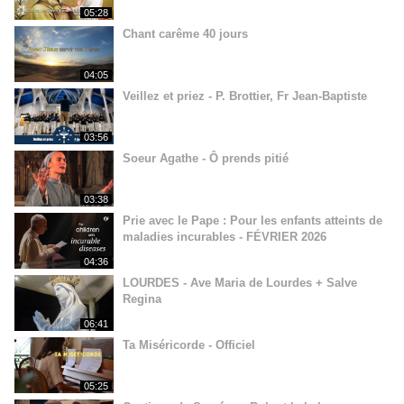
05:28
Chant carême 40 jours
04:05
Veillez et priez - P. Brottier, Fr Jean-Baptiste
03:56
Soeur Agathe - Ô prends pitié
03:38
Prie avec le Pape : Pour les enfants atteints de
maladies incurables - FÉVRIER 2026
04:36
LOURDES - Ave Maria de Lourdes + Salve
Regina
06:41
Ta Miséricorde - Officiel
05:25