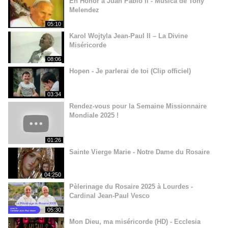
En Honor a Juan Pablo ll - Música de Tony
Melendez
05:10
Karol Wojtyla Jean-Paul II – La Divine
Miséricorde
08:06
Hopen - Je parlerai de toi (Clip officiel)
03:34
Rendez-vous pour la Semaine Missionnaire
Mondiale 2025 !
01:26
Sainte Vierge Marie - Notre Dame du Rosaire
04:250
Pèlerinage du Rosaire 2025 à Lourdes -
Cardinal Jean-Paul Vesco
05:30
Mon Dieu, ma miséricorde (HD) - Ecclesia