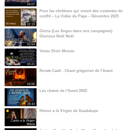
04:07
Pour les chrétiens qui vivent des contextes de
conflit – La Vidéo du Pape – Décembre 2025
02:19
Gloria (Les Anges dans nos campagnes)
Glorious Noël Noël
03:54
Venez Divin Messie
03:21
Rorate Caeli - Chant grégorien de l'Avent
04:06
Les chants de l'Avent 2025
28:43
Himno a la Virgen de Guadalupe
Canto a la Virgen
María