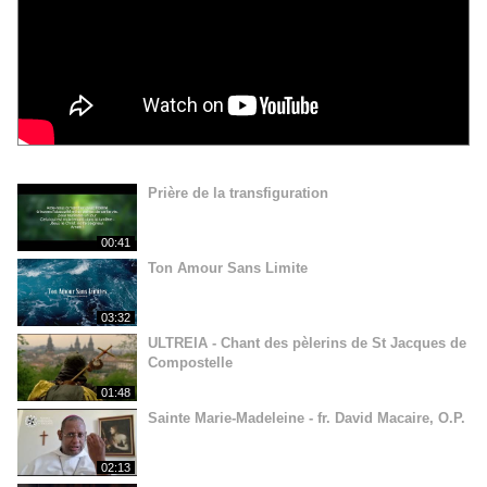
Prière de la transfiguration
00:41
Ton Amour Sans Limite
03:32
ULTREIA - Chant des pèlerins de St Jacques de
Compostelle
01:48
Sainte Marie-Madeleine - fr. David Macaire, O.P.
02:13