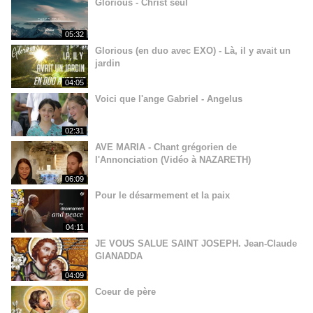
Glorious - Christ seul
05:32
Glorious (en duo avec EXO) - Là, il y avait un
jardin
04:05
Voici que l'ange Gabriel - Angelus
02:31
AVE MARIA - Chant grégorien de
l'Annonciation (Vidéo à NAZARETH)
06:09
Pour le désarmement et la paix
04:11
JE VOUS SALUE SAINT JOSEPH. Jean-Claude
GIANADDA
04:09
Coeur de père