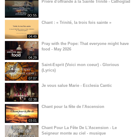
Prière d'offrande à la Sainte Trinité - Cathoglad
0O:55
Chant : « Trinité, la trois fois sainte »
04:49
Pray with the Pope: That everyone might have
food - May 2026
04:29
Saint-Esprit (Voici mon coeur) - Glorious
(Lyrics)
07:07
Je vous salue Marie - Ecclesia Cantic
02:38
Chant pour la fête de l'Ascension
03:01
Chant Pour La Fête De L'Ascension - Le
Seigneur monte au ciel - musique