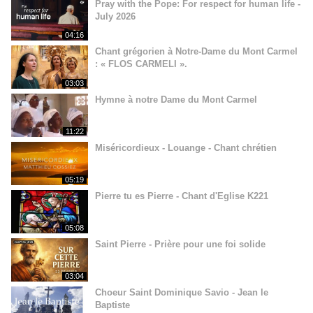
Pray with the Pope: For respect for human life -
July 2026
04:16
Chant grégorien à Notre-Dame du Mont Carmel
: « FLOS CARMELI ».
03:03
Hymne à notre Dame du Mont Carmel
11:22
Miséricordieux - Louange - Chant chrétien
05:19
Pierre tu es Pierre - Chant d'Eglise K221
05:08
Saint Pierre - Prière pour une foi solide
03:04
Choeur Saint Dominique Savio - Jean le
Baptiste