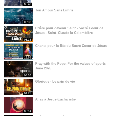
03:40
Ton Amour Sans Limite
03:32
Prière pour devenir Saint - Sacré Coeur de
Jésus - Saint- Claude la Colombière
03:18
Chants pour la fête du Sacré-Coeur de Jésus
19:58
Pray with the Pope: For the values of sports -
June 2026
04:26
Glorious - Le pain de vie
04:25
Allez à Jésus-Eucharistie
05:14