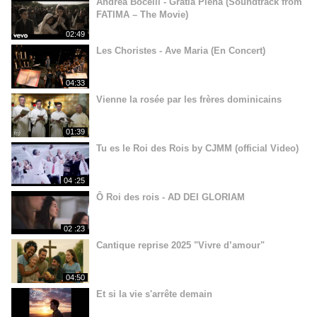
Andrea Bocelli - Gratia Plena (Soundtrack from
FATIMA – The Movie)
02:49
Les Choristes - Ave Maria (En Concert)
04:33
Vienne la rosée par les frères dominicains
01:39
Tu es le Roi des Rois by CJMM (official Video)
04 :25
Ô Roi des rois - AD DEI GLORIAM
02 :23
Cantique reprise 2025 "Vivre d’amour"
04:50
Et si la vie s'arrête demain