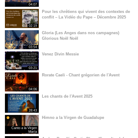
04:07
Pour les chrétiens qui vivent des contextes de
conflit – La Vidéo du Pape – Décembre 2025
02:19
Gloria (Les Anges dans nos campagnes)
Glorious Noël Noël
03:54
Venez Divin Messie
03:21
Rorate Caeli - Chant grégorien de l'Avent
04:06
Les chants de l'Avent 2025
28:43
Himno a la Virgen de Guadalupe
Canto a la Virgen
María