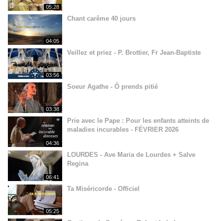
05:28
Chant carême 40 jours
04:05
Veillez et priez - P. Brottier, Fr Jean-Baptiste
03:56
Soeur Agathe - Ô prends pitié
03:38
Prie avec le Pape : Pour les enfants atteints de
maladies incurables - FÉVRIER 2026
04:36
LOURDES - Ave Maria de Lourdes + Salve
Regina
06:41
Ta Miséricorde - Officiel
05:25