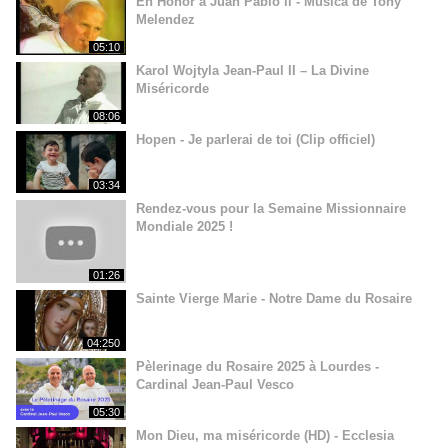
En Honor a Juan Pablo ll - Música de Tony
Melendez
05:10
Karol Wojtyla Jean-Paul II – La Divine
Miséricorde
08:06
Hopen - Je parlerai de toi (Clip officiel)
03:34
Rendez-vous pour la Semaine Missionnaire
Mondiale 2025 !
01:26
Sainte Vierge Marie - Notre Dame du Rosaire
04:250
Pèlerinage du Rosaire 2025 à Lourdes -
Cardinal Jean-Paul Vesco
05:30
Mon Dieu, ma miséricorde (HD) - Ecclesia