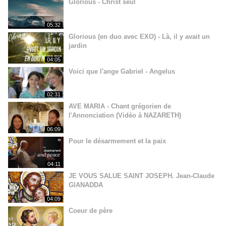
Glorious - Christ seul
05:32
Glorious (en duo avec EXO) - Là, il y avait un
jardin
04:05
Voici que l'ange Gabriel - Angelus
02:31
AVE MARIA - Chant grégorien de
l'Annonciation (Vidéo à NAZARETH)
06:09
Pour le désarmement et la paix
04:11
JE VOUS SALUE SAINT JOSEPH. Jean-Claude
GIANADDA
04:09
Coeur de père