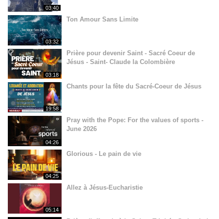
03:40
Ton Amour Sans Limite
03:32
Prière pour devenir Saint - Sacré Coeur de
Jésus - Saint- Claude la Colombière
03:18
Chants pour la fête du Sacré-Coeur de Jésus
19:58
Pray with the Pope: For the values of sports -
June 2026
04:26
Glorious - Le pain de vie
04:25
Allez à Jésus-Eucharistie
05:14