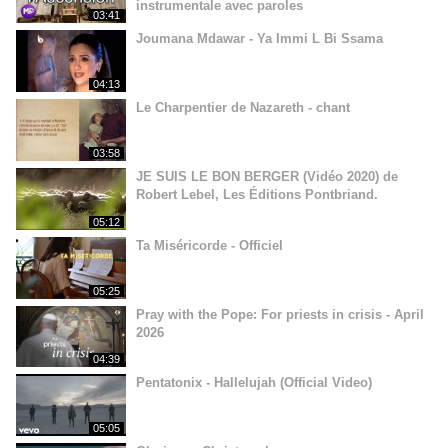
instrumentale avec paroles
03:41
Joumana Mdawar - Ya Immi L Bi Ssama
04:13
Le Charpentier de Nazareth - chant
03:58
JE SUIS LE BON BERGER (Vidéo 2020) de
Robert Lebel, Les Éditions Pontbriand.
05:12
Ta Miséricorde - Officiel
05:25
Pray with the Pope: For priests in crisis - April
2026
04:39
Pentatonix - Hallelujah (Official Video)
05:05