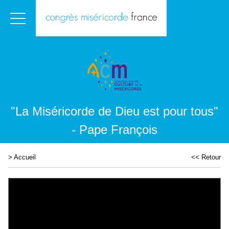
"La Miséricorde de Dieu est pour tous"
- Pape François
>
Accueil
<< Retour