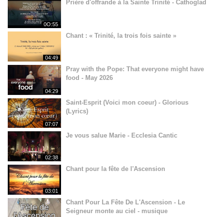
Prière d'offrande à la Sainte Trinité - Cathoglad
0O:55
Chant : « Trinité, la trois fois sainte »
04:49
Pray with the Pope: That everyone might have
food - May 2026
04:29
Saint-Esprit (Voici mon coeur) - Glorious
(Lyrics)
07:07
Je vous salue Marie - Ecclesia Cantic
02:38
Chant pour la fête de l'Ascension
03:01
Chant Pour La Fête De L'Ascension - Le
Seigneur monte au ciel - musique