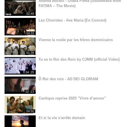
Andrea Bocelli - Gratia Plena (Soundtrack from
FATIMA – The Movie)
02:49
Les Choristes - Ave Maria (En Concert)
04:33
Vienne la rosée par les frères dominicains
01:39
Tu es le Roi des Rois by CJMM (official Video)
04 :25
Ô Roi des rois - AD DEI GLORIAM
02 :23
Cantique reprise 2025 "Vivre d’amour"
04:50
Et si la vie s'arrête demain