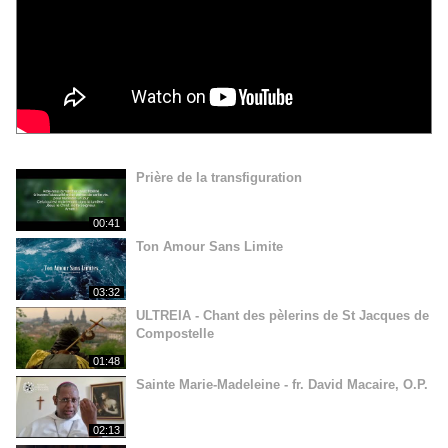
Prière de la transfiguration
00:41
Ton Amour Sans Limite
03:32
ULTREIA - Chant des pèlerins de St Jacques de
Compostelle
01:48
Sainte Marie-Madeleine - fr. David Macaire, O.P.
02:13