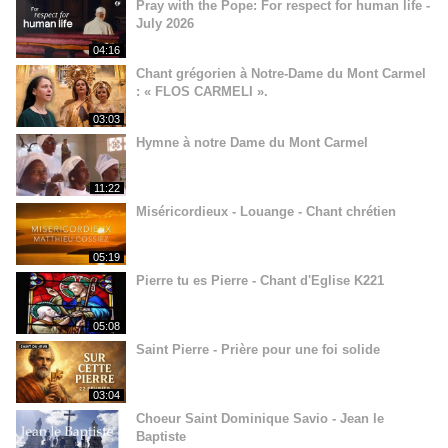
Pray with the Pope: For respect for human life -
July 2026
04:16
Chant grégorien à Notre-Dame du Mont Carmel
: « FLOS CARMELI ».
03:03
Hymne à notre Dame du Mont Carmel
11:22
Miséricordieux - Louange - Chant chrétien
05:19
Pierre tu es Pierre - Chant d'Eglise K221
05:08
Saint Pierre - Prière pour une foi solide
03:04
Choeur Saint Dominique Savio - Jean le
Baptiste