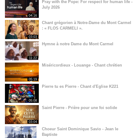
Pray with the Pope: For respect for human life -
July 2026
04:16
Chant grégorien à Notre-Dame du Mont Carmel
: « FLOS CARMELI ».
03:03
Hymne à notre Dame du Mont Carmel
11:22
Miséricordieux - Louange - Chant chrétien
05:19
Pierre tu es Pierre - Chant d'Eglise K221
05:08
Saint Pierre - Prière pour une foi solide
03:04
Choeur Saint Dominique Savio - Jean le
Baptiste