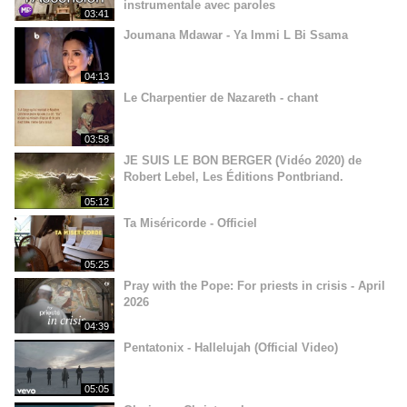
instrumentale avec paroles
03:41
Joumana Mdawar - Ya Immi L Bi Ssama
04:13
Le Charpentier de Nazareth - chant
03:58
JE SUIS LE BON BERGER (Vidéo 2020) de
Robert Lebel, Les Éditions Pontbriand.
05:12
Ta Miséricorde - Officiel
05:25
Pray with the Pope: For priests in crisis - April
2026
04:39
Pentatonix - Hallelujah (Official Video)
05:05