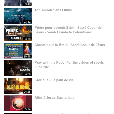
03:40
Ton Amour Sans Limite
03:32
Prière pour devenir Saint - Sacré Coeur de
Jésus - Saint- Claude la Colombière
03:18
Chants pour la fête du Sacré-Coeur de Jésus
19:58
Pray with the Pope: For the values of sports -
June 2026
04:26
Glorious - Le pain de vie
04:25
Allez à Jésus-Eucharistie
05:14