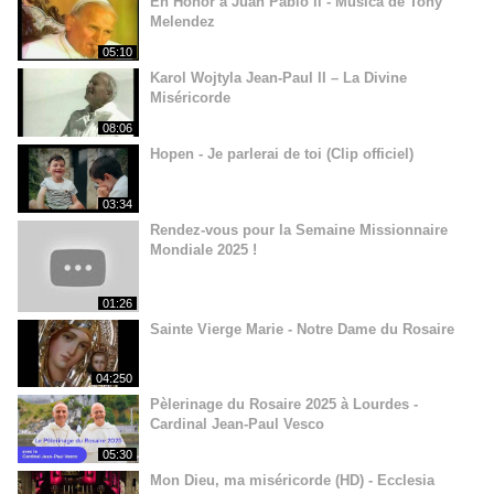
En Honor a Juan Pablo ll - Música de Tony
Melendez
05:10
Karol Wojtyla Jean-Paul II – La Divine
Miséricorde
08:06
Hopen - Je parlerai de toi (Clip officiel)
03:34
Rendez-vous pour la Semaine Missionnaire
Mondiale 2025 !
01:26
Sainte Vierge Marie - Notre Dame du Rosaire
04:250
Pèlerinage du Rosaire 2025 à Lourdes -
Cardinal Jean-Paul Vesco
05:30
Mon Dieu, ma miséricorde (HD) - Ecclesia