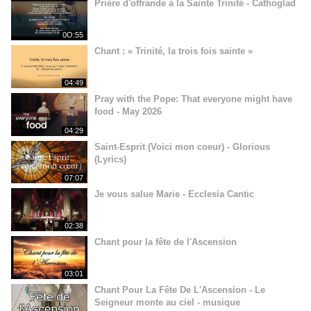
Prière d'offrande à la Sainte Trinité - Cathoglad
0O:55
Chant : « Trinité, la trois fois sainte »
04:49
Pray with the Pope: That everyone might have
food - May 2026
04:29
Saint-Esprit (Voici mon coeur) - Glorious
(Lyrics)
07:07
Je vous salue Marie - Ecclesia Cantic
02:38
Chant pour la fête de l'Ascension
03:01
Chant Pour La Fête De L'Ascension - Le
Seigneur monte au ciel - musique