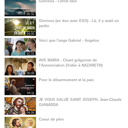
Glorious - Christ seul
05:32
Glorious (en duo avec EXO) - Là, il y avait un
jardin
04:05
Voici que l'ange Gabriel - Angelus
02:31
AVE MARIA - Chant grégorien de
l'Annonciation (Vidéo à NAZARETH)
06:09
Pour le désarmement et la paix
04:11
JE VOUS SALUE SAINT JOSEPH. Jean-Claude
GIANADDA
04:09
Coeur de père