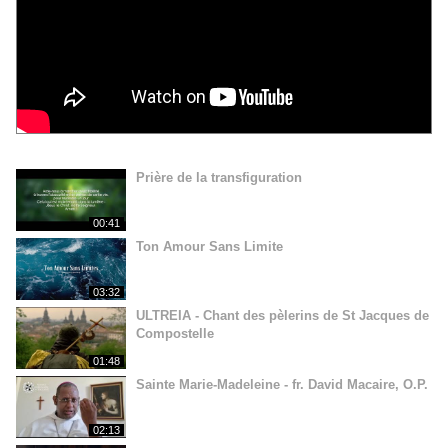
Prière de la transfiguration
00:41
Ton Amour Sans Limite
03:32
ULTREIA - Chant des pèlerins de St Jacques de
Compostelle
01:48
Sainte Marie-Madeleine - fr. David Macaire, O.P.
02:13