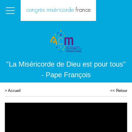
"La Miséricorde de Dieu est pour tous"
- Pape François
>
Accueil
<< Retour