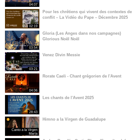
04:07
Pour les chrétiens qui vivent des contextes de
conflit – La Vidéo du Pape – Décembre 2025
02:19
Gloria (Les Anges dans nos campagnes)
Glorious Noël Noël
03:54
Venez Divin Messie
03:21
Rorate Caeli - Chant grégorien de l'Avent
04:06
Les chants de l'Avent 2025
28:43
Himno a la Virgen de Guadalupe
Canto a la Virgen
María