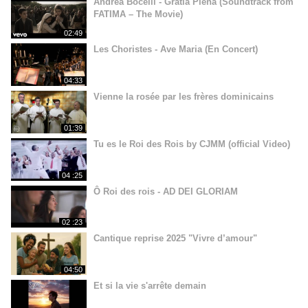
Andrea Bocelli - Gratia Plena (Soundtrack from
FATIMA – The Movie)
02:49
Les Choristes - Ave Maria (En Concert)
04:33
Vienne la rosée par les frères dominicains
01:39
Tu es le Roi des Rois by CJMM (official Video)
04 :25
Ô Roi des rois - AD DEI GLORIAM
02 :23
Cantique reprise 2025 "Vivre d’amour"
04:50
Et si la vie s'arrête demain