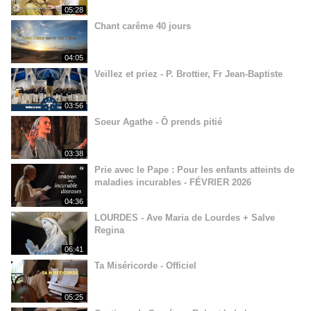
05:28
Chant carême 40 jours
04:05
Veillez et priez - P. Brottier, Fr Jean-Baptiste
03:56
Soeur Agathe - Ô prends pitié
03:38
Prie avec le Pape : Pour les enfants atteints de
maladies incurables - FÉVRIER 2026
04:36
LOURDES - Ave Maria de Lourdes + Salve
Regina
06:41
Ta Miséricorde - Officiel
05:25