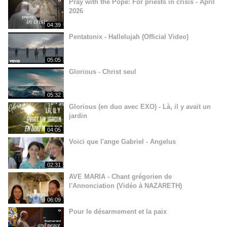
Pray with the Pope: For priests in crisis - April
2026
04:39
Pentatonix - Hallelujah (Official Video)
05:05
Glorious - Christ seul
05:32
Glorious (en duo avec EXO) - Là, il y avait un
jardin
04:05
Voici que l'ange Gabriel - Angelus
02:31
AVE MARIA - Chant grégorien de
l'Annonciation (Vidéo à NAZARETH)
06:09
Pour le désarmement et la paix