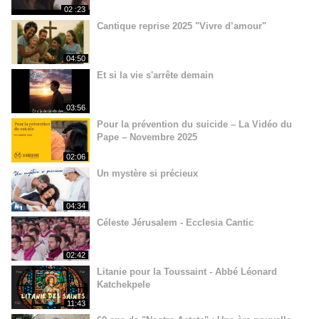
02 :23
Cantique reprise 2025 "Vivre d’amour"
04:50
Et si la vie s'arrête demain
03:56
Pour la prévention du suicide – La Vidéo du
Pape – Novembre 2025
02:06
Un mystère si précieux
04:34
Céleste Jérusalem - Ecclesia Cantic
02:42
Litanie pour la Toussaint - Abbé Léonard
Katchekpele
11:43