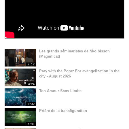
Les grands séminaristes de Nkolbisson
(Magnificat)
06:12
Pray with the Pope: For evangelization in the
city - August 2026
04:24
Ton Amour Sans Limite
03:32
Prière de la transfiguration
00:41