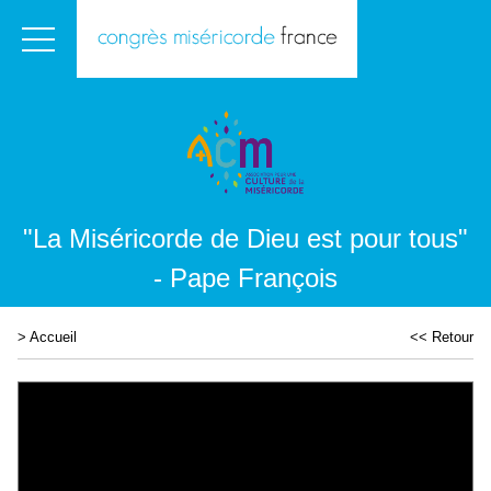
"La Miséricorde de Dieu est pour tous"
- Pape François
>
Accueil
<< Retour