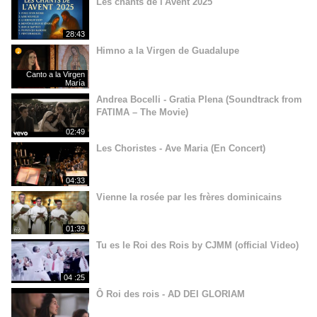
Les chants de l'Avent 2025
28:43
Himno a la Virgen de Guadalupe
Canto a la Virgen
María
Andrea Bocelli - Gratia Plena (Soundtrack from
FATIMA – The Movie)
02:49
Les Choristes - Ave Maria (En Concert)
04:33
Vienne la rosée par les frères dominicains
01:39
Tu es le Roi des Rois by CJMM (official Video)
04 :25
Ô Roi des rois - AD DEI GLORIAM