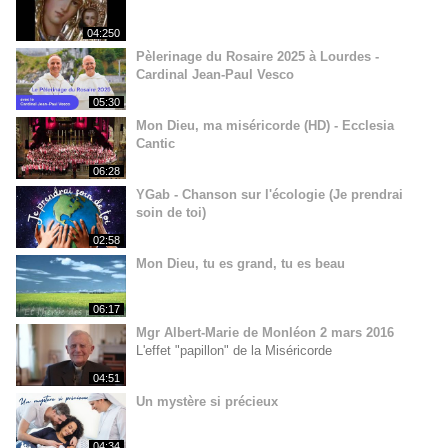
04:250
Pèlerinage du Rosaire 2025 à Lourdes -
Cardinal Jean-Paul Vesco
05:30
Mon Dieu, ma miséricorde (HD) - Ecclesia
Cantic
06:28
YGab - Chanson sur l'écologie (Je prendrai
soin de toi)
02:58
Mon Dieu, tu es grand, tu es beau
06:17
Mgr Albert-Marie de Monléon 2 mars 2016
L'effet "papillon" de la Miséricorde
04:51
Un mystère si précieux
04:34