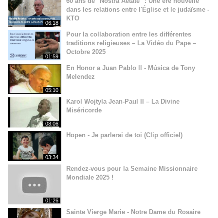
60 ans de "Nostra Aetate" : Une ère nouvelle
dans les relations entre l'Église et le judaïsme -
KTO
06:18
Pour la collaboration entre les différentes
traditions religieuses – La Vidéo du Pape –
Octobre 2025
01:59
En Honor a Juan Pablo ll - Música de Tony
Melendez
05:10
Karol Wojtyla Jean-Paul II – La Divine
Miséricorde
08:06
Hopen - Je parlerai de toi (Clip officiel)
03:34
Rendez-vous pour la Semaine Missionnaire
Mondiale 2025 !
01:26
Sainte Vierge Marie - Notre Dame du Rosaire