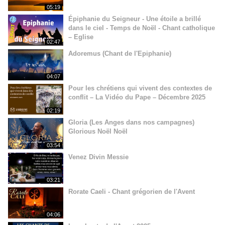
05:19
Épiphanie du Seigneur - Une étoile a brillé
dans le ciel - Temps de Noël - Chant catholique
– Eglise
02:47
Adoremus (Chant de l'Epiphanie)
04:07
Pour les chrétiens qui vivent des contextes de
conflit – La Vidéo du Pape – Décembre 2025
02:19
Gloria (Les Anges dans nos campagnes)
Glorious Noël Noël
03:54
Venez Divin Messie
03:21
Rorate Caeli - Chant grégorien de l'Avent
04:06