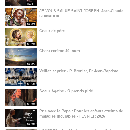
04:11
JE VOUS SALUE SAINT JOSEPH. Jean-Claude
GIANADDA
04:09
Coeur de père
05:28
Chant carême 40 jours
04:05
Veillez et priez - P. Brottier, Fr Jean-Baptiste
03:56
Soeur Agathe - Ô prends pitié
03:38
Prie avec le Pape : Pour les enfants atteints de
maladies incurables - FÉVRIER 2026
04:36