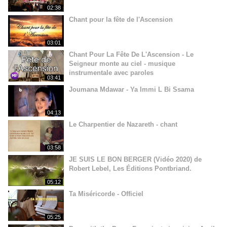
02:38
Chant pour la fête de l'Ascension
03:01
Chant Pour La Fête De L'Ascension - Le
Seigneur monte au ciel - musique
instrumentale avec paroles
03:41
Joumana Mdawar - Ya Immi L Bi Ssama
04:13
Le Charpentier de Nazareth - chant
03:58
JE SUIS LE BON BERGER (Vidéo 2020) de
Robert Lebel, Les Éditions Pontbriand.
05:12
Ta Miséricorde - Officiel
05:25