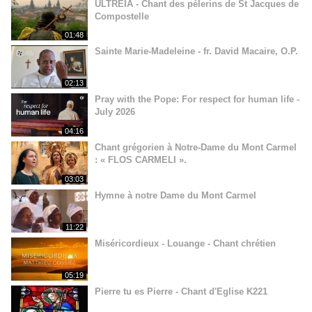
ULTREIA - Chant des pèlerins de St Jacques de
Compostelle
01:48
Sainte Marie-Madeleine - fr. David Macaire, O.P.
02:13
Pray with the Pope: For respect for human life -
July 2026
04:16
Chant grégorien à Notre-Dame du Mont Carmel
: « FLOS CARMELI ».
03:03
Hymne à notre Dame du Mont Carmel
11:22
Miséricordieux - Louange - Chant chrétien
05:19
Pierre tu es Pierre - Chant d'Eglise K221