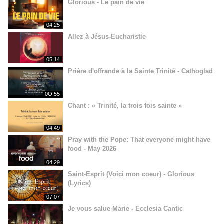
Glorious - Le pain de vie
04:25
Allez à Jésus-Eucharistie
05:14
Prière d'offrande à la Sainte Trinité - Cathoglad
0O:55
Chant : « Trinité, la trois fois sainte »
04:49
Pray with the Pope: That everyone might have
food - May 2026
04:29
Saint-Esprit (Voici mon coeur) - Glorious
(Lyrics)
07:07
Je vous salue Marie - Ecclesia Cantic