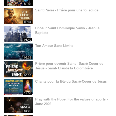
05:08
Saint Pierre - Prière pour une foi solide
03:04
Choeur Saint Dominique Savio - Jean le
Baptiste
03:40
Ton Amour Sans Limite
03:32
Prière pour devenir Saint - Sacré Coeur de
Jésus - Saint- Claude la Colombière
03:18
Chants pour la fête du Sacré-Coeur de Jésus
19:58
Pray with the Pope: For the values of sports -
June 2026
04:26