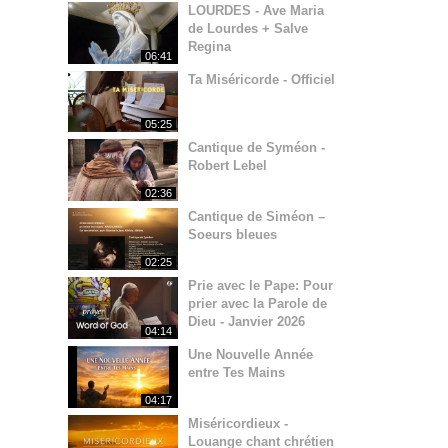
LOURDES - Ave Maria
de Lourdes + Salve
Regina
06:41
Ta Miséricorde - Officiel
05:25
Cantique de Syméon -
Robert Lebel
02:36
Cantique de Siméon –
Soeurs bleues
02:25
Prie avec le Pape: Pour
prier avec la Parole de
Dieu - Janvier 2026
04:14
Une Nouvelle Année
entre Tes Mains
04:17
Miséricordieux -
Louange chant chrétien