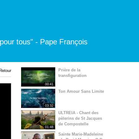
 pour tous" - Pape François
Prière de la
Retour
transfiguration
00:41
Ton Amour Sans Limite
03:32
ULTREIA - Chant des
pèlerins de St Jacques
de Compostelle
01:48
Sainte Marie-Madeleine