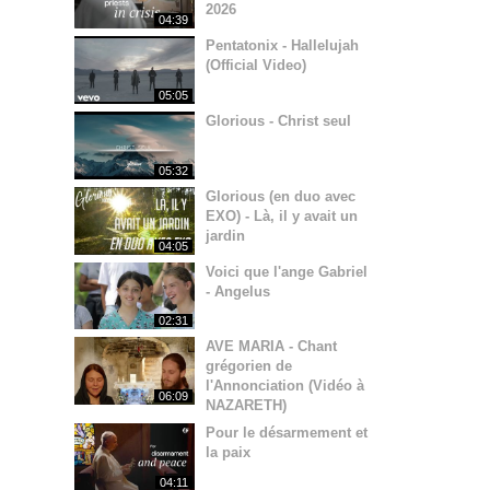
2026
04:39
Pentatonix - Hallelujah
(Official Video)
05:05
Glorious - Christ seul
05:32
Glorious (en duo avec
EXO) - Là, il y avait un
jardin
04:05
Voici que l'ange Gabriel
- Angelus
02:31
AVE MARIA - Chant
grégorien de
l'Annonciation (Vidéo à
06:09
NAZARETH)
Pour le désarmement et
la paix
04:11