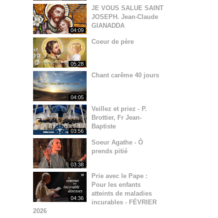
JE VOUS SALUE SAINT
JOSEPH. Jean-Claude
GIANADDA
04:09
Coeur de père
05:28
Chant carême 40 jours
04:05
Veillez et priez - P.
Brottier, Fr Jean-
Baptiste
03:56
Soeur Agathe - Ô
prends pitié
03:38
Prie avec le Pape :
Pour les enfants
atteints de maladies
04:36
incurables - FÉVRIER
2026