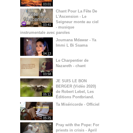
03:01
Chant Pour La Fête De
L'Ascension - Le
Seigneur monte au ciel
03:41
- musique
instrumentale avec paroles
Joumana Mdawar - Ya
Immi L Bi Ssama
04:13
Le Charpentier de
Nazareth - chant
03:58
JE SUIS LE BON
BERGER (Vidéo 2020)
de Robert Lebel, Les
05:12
Éditions Pontbriand.
Ta Miséricorde - Officiel
05:25
Pray with the Pope: For
priests in crisis - April