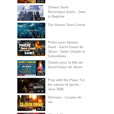
03:04
Choeur Saint
Dominique Savio - Jean
le Baptiste
03:40
Ton Amour Sans Limite
03:32
Prière pour devenir
Saint - Sacré Coeur de
Jésus - Saint- Claude la
03:18
Colombière
Chants pour la fête du
Sacré-Coeur de Jésus
19:58
Pray with the Pope: For
the values of sports -
June 2026
04:26
Glorious - Le pain de
vie
04:25