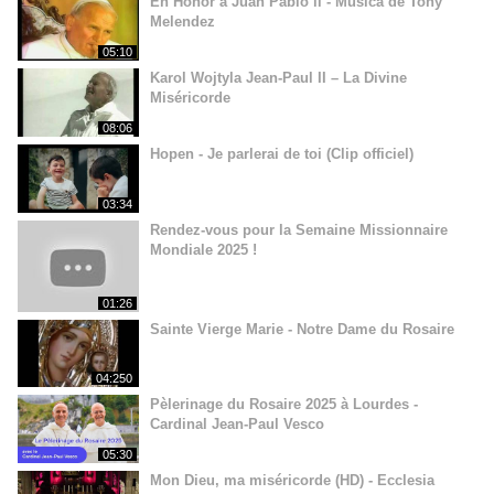
En Honor a Juan Pablo ll - Música de Tony
Melendez
05:10
Karol Wojtyla Jean-Paul II – La Divine
Miséricorde
08:06
Hopen - Je parlerai de toi (Clip officiel)
03:34
Rendez-vous pour la Semaine Missionnaire
Mondiale 2025 !
01:26
Sainte Vierge Marie - Notre Dame du Rosaire
04:250
Pèlerinage du Rosaire 2025 à Lourdes -
Cardinal Jean-Paul Vesco
05:30
Mon Dieu, ma miséricorde (HD) - Ecclesia