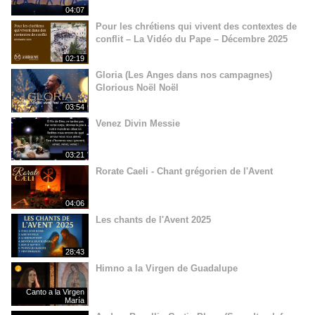
04:07
Pour les chrétiens qui vivent des contextes de
conflit – La Vidéo du Pape – Décembre 2025
02:19
Gloria (Les Anges dans nos campagnes)
Glorious Noël Noël
03:54
Venez Divin Messie
03:21
Rorate Caeli - Chant grégorien de l'Avent
04:06
Les chants de l'Avent 2025
28:43
Himno a la Virgen de Guadalupe
Canto a la Virgen
María