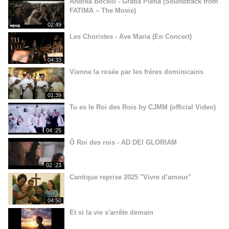
Andrea Bocelli - Gratia Plena (Soundtrack from
FATIMA – The Movie)
02:49
Les Choristes - Ave Maria (En Concert)
04:33
Vienne la rosée par les frères dominicains
01:39
Tu es le Roi des Rois by CJMM (official Video)
04 :25
Ô Roi des rois - AD DEI GLORIAM
02 :23
Cantique reprise 2025 "Vivre d’amour"
04:50
Et si la vie s'arrête demain