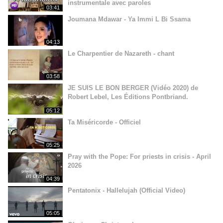
instrumentale avec paroles
03:41
Joumana Mdawar - Ya Immi L Bi Ssama
04:13
Le Charpentier de Nazareth - chant
03:58
JE SUIS LE BON BERGER (Vidéo 2020) de
Robert Lebel, Les Éditions Pontbriand.
05:12
Ta Miséricorde - Officiel
05:25
Pray with the Pope: For priests in crisis - April
2026
04:39
Pentatonix - Hallelujah (Official Video)
05:05