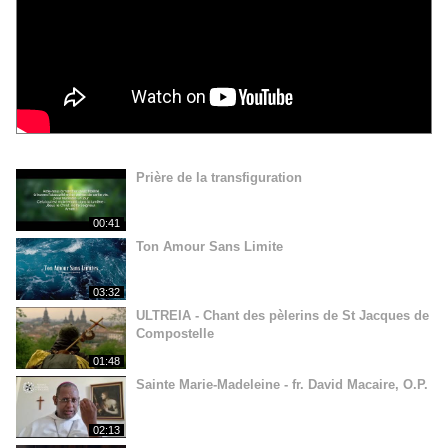
Prière de la transfiguration
00:41
Ton Amour Sans Limite
03:32
ULTREIA - Chant des pèlerins de St Jacques de
Compostelle
01:48
Sainte Marie-Madeleine - fr. David Macaire, O.P.
02:13