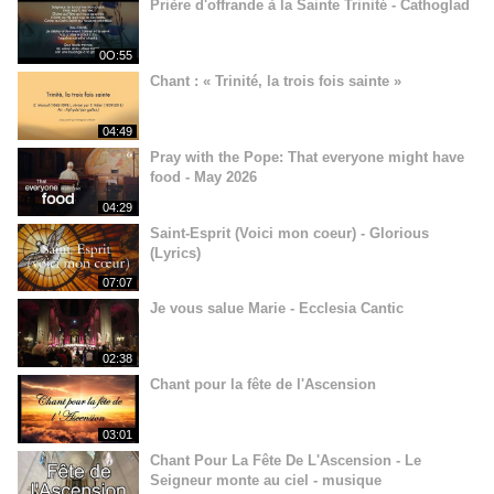
Prière d'offrande à la Sainte Trinité - Cathoglad
0O:55
Chant : « Trinité, la trois fois sainte »
04:49
Pray with the Pope: That everyone might have
food - May 2026
04:29
Saint-Esprit (Voici mon coeur) - Glorious
(Lyrics)
07:07
Je vous salue Marie - Ecclesia Cantic
02:38
Chant pour la fête de l'Ascension
03:01
Chant Pour La Fête De L'Ascension - Le
Seigneur monte au ciel - musique