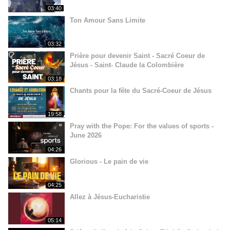
03:40
Ton Amour Sans Limite
03:32
Prière pour devenir Saint - Sacré Coeur de
Jésus - Saint- Claude la Colombière
03:18
Chants pour la fête du Sacré-Coeur de Jésus
19:58
Pray with the Pope: For the values of sports -
June 2026
04:26
Glorious - Le pain de vie
04:25
Allez à Jésus-Eucharistie
05:14