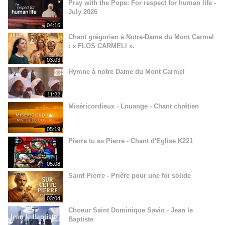
Pray with the Pope: For respect for human life -
July 2026
04:16
Chant grégorien à Notre-Dame du Mont Carmel
: « FLOS CARMELI ».
03:03
Hymne à notre Dame du Mont Carmel
11:22
Miséricordieux - Louange - Chant chrétien
05:19
Pierre tu es Pierre - Chant d'Eglise K221
05:08
Saint Pierre - Prière pour une foi solide
03:04
Choeur Saint Dominique Savio - Jean le
Baptiste