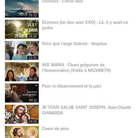
Glorious - Christ seul
05:32
Glorious (en duo avec EXO) - Là, il y avait un
jardin
04:05
Voici que l'ange Gabriel - Angelus
02:31
AVE MARIA - Chant grégorien de
l'Annonciation (Vidéo à NAZARETH)
06:09
Pour le désarmement et la paix
04:11
JE VOUS SALUE SAINT JOSEPH. Jean-Claude
GIANADDA
04:09
Coeur de père