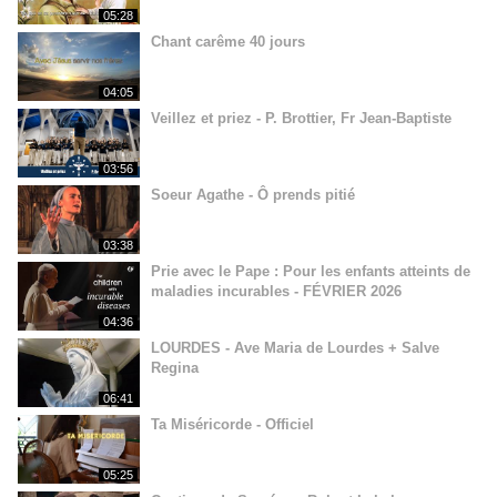
05:28
Chant carême 40 jours
04:05
Veillez et priez - P. Brottier, Fr Jean-Baptiste
03:56
Soeur Agathe - Ô prends pitié
03:38
Prie avec le Pape : Pour les enfants atteints de
maladies incurables - FÉVRIER 2026
04:36
LOURDES - Ave Maria de Lourdes + Salve
Regina
06:41
Ta Miséricorde - Officiel
05:25