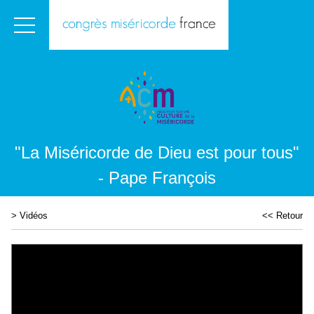
"La Miséricorde de Dieu est pour tous"
- Pape François
>
Vidéos
<< Retour