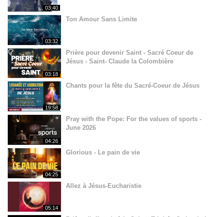
03:40
Ton Amour Sans Limite
03:32
Prière pour devenir Saint - Sacré Coeur de
Jésus - Saint- Claude la Colombière
03:18
Chants pour la fête du Sacré-Coeur de Jésus
19:58
Pray with the Pope: For the values of sports -
June 2026
04:26
Glorious - Le pain de vie
04:25
Allez à Jésus-Eucharistie
05:14