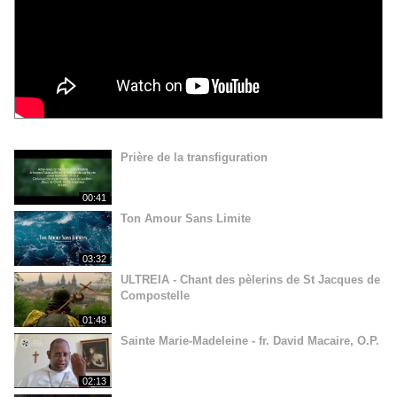
Prière de la transfiguration
00:41
Ton Amour Sans Limite
03:32
ULTREIA - Chant des pèlerins de St Jacques de
Compostelle
01:48
Sainte Marie-Madeleine - fr. David Macaire, O.P.
02:13