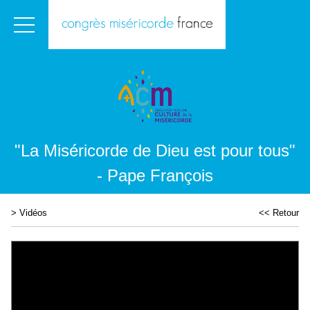
"La Miséricorde de Dieu est pour tous"
- Pape François
>
Vidéos
<< Retour