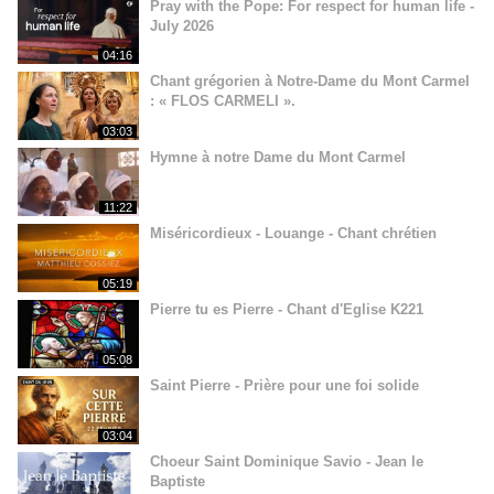
Pray with the Pope: For respect for human life -
July 2026
04:16
Chant grégorien à Notre-Dame du Mont Carmel
: « FLOS CARMELI ».
03:03
Hymne à notre Dame du Mont Carmel
11:22
Miséricordieux - Louange - Chant chrétien
05:19
Pierre tu es Pierre - Chant d'Eglise K221
05:08
Saint Pierre - Prière pour une foi solide
03:04
Choeur Saint Dominique Savio - Jean le
Baptiste