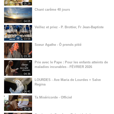
05:28
Chant carême 40 jours
04:05
Veillez et priez - P. Brottier, Fr Jean-Baptiste
03:56
Soeur Agathe - Ô prends pitié
03:38
Prie avec le Pape : Pour les enfants atteints de
maladies incurables - FÉVRIER 2026
04:36
LOURDES - Ave Maria de Lourdes + Salve
Regina
06:41
Ta Miséricorde - Officiel
05:25