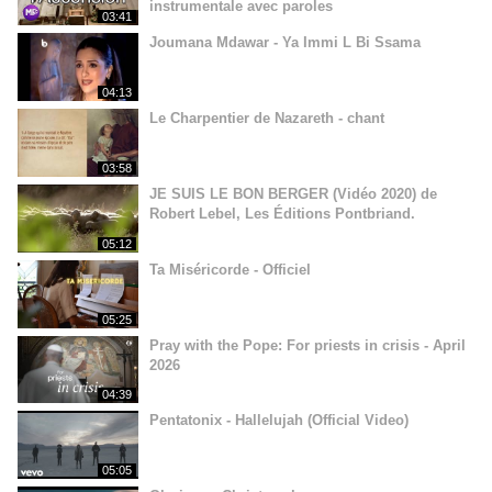
instrumentale avec paroles
03:41
Joumana Mdawar - Ya Immi L Bi Ssama
04:13
Le Charpentier de Nazareth - chant
03:58
JE SUIS LE BON BERGER (Vidéo 2020) de
Robert Lebel, Les Éditions Pontbriand.
05:12
Ta Miséricorde - Officiel
05:25
Pray with the Pope: For priests in crisis - April
2026
04:39
Pentatonix - Hallelujah (Official Video)
05:05