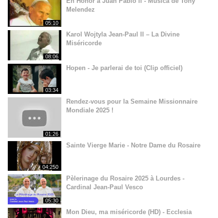
En Honor a Juan Pablo ll - Música de Tony
Melendez
05:10
Karol Wojtyla Jean-Paul II – La Divine
Miséricorde
08:06
Hopen - Je parlerai de toi (Clip officiel)
03:34
Rendez-vous pour la Semaine Missionnaire
Mondiale 2025 !
01:26
Sainte Vierge Marie - Notre Dame du Rosaire
04:250
Pèlerinage du Rosaire 2025 à Lourdes -
Cardinal Jean-Paul Vesco
05:30
Mon Dieu, ma miséricorde (HD) - Ecclesia