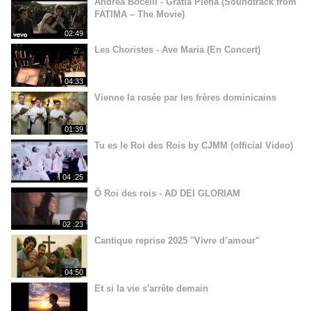
Andrea Bocelli - Gratia Plena (Soundtrack from
FATIMA – The Movie)
02:49
Les Choristes - Ave Maria (En Concert)
04:33
Vienne la rosée par les frères dominicains
01:39
Tu es le Roi des Rois by CJMM (official Video)
04 :25
Ô Roi des rois - AD DEI GLORIAM
02 :23
Cantique reprise 2025 "Vivre d’amour"
04:50
Et si la vie s'arrête demain