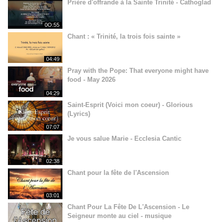
Prière d'offrande à la Sainte Trinité - Cathoglad
0O:55
Chant : « Trinité, la trois fois sainte »
04:49
Pray with the Pope: That everyone might have
food - May 2026
04:29
Saint-Esprit (Voici mon coeur) - Glorious
(Lyrics)
07:07
Je vous salue Marie - Ecclesia Cantic
02:38
Chant pour la fête de l'Ascension
03:01
Chant Pour La Fête De L'Ascension - Le
Seigneur monte au ciel - musique