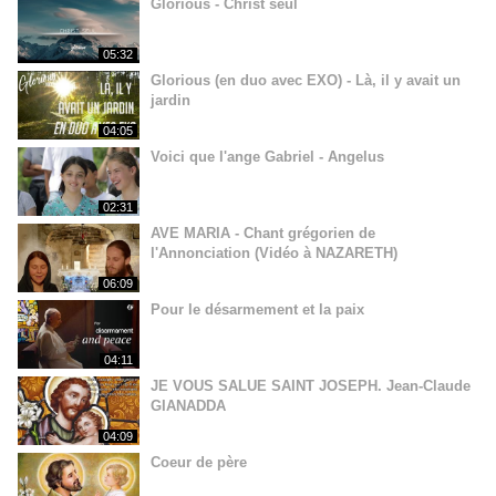
Glorious - Christ seul
05:32
Glorious (en duo avec EXO) - Là, il y avait un
jardin
04:05
Voici que l'ange Gabriel - Angelus
02:31
AVE MARIA - Chant grégorien de
l'Annonciation (Vidéo à NAZARETH)
06:09
Pour le désarmement et la paix
04:11
JE VOUS SALUE SAINT JOSEPH. Jean-Claude
GIANADDA
04:09
Coeur de père