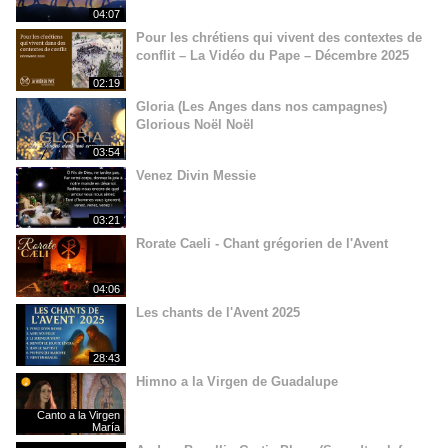
04:07
Pour les chrétiens qui vivent des contextes de
conflit – La Vidéo du Pape – Décembre 2025
02:19
Gloria (Les Anges dans nos campagnes)
Glorious Noël Noël
03:54
Venez Divin Messie
03:21
Rorate Caeli - Chant grégorien de l'Avent
04:06
Les chants de l'Avent 2025
28:43
Himno a la Virgen de Guadalupe
Canto a la Virgen
María