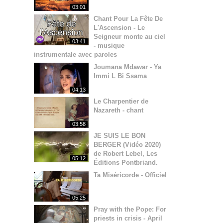
03:01
Chant Pour La Fête De
L'Ascension - Le
Seigneur monte au ciel
03:41
- musique
instrumentale avec paroles
Joumana Mdawar - Ya
Immi L Bi Ssama
04:13
Le Charpentier de
Nazareth - chant
03:58
JE SUIS LE BON
BERGER (Vidéo 2020)
de Robert Lebel, Les
05:12
Éditions Pontbriand.
Ta Miséricorde - Officiel
05:25
Pray with the Pope: For
priests in crisis - April