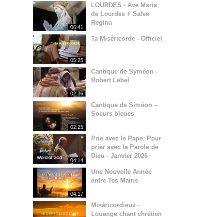
LOURDES - Ave Maria
de Lourdes + Salve
Regina
06:41
Ta Miséricorde - Officiel
05:25
Cantique de Syméon -
Robert Lebel
02:36
Cantique de Siméon –
Soeurs bleues
02:25
Prie avec le Pape: Pour
prier avec la Parole de
Dieu - Janvier 2026
04:14
Une Nouvelle Année
entre Tes Mains
04:17
Miséricordieux -
Louange chant chrétien