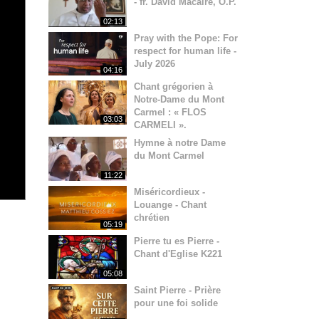
- fr. David Macaire, O.P.
02:13
Pray with the Pope: For
respect for human life -
July 2026
04:16
Chant grégorien à
Notre-Dame du Mont
Carmel : « FLOS
03:03
CARMELI ».
Hymne à notre Dame
du Mont Carmel
11:22
Miséricordieux -
Louange - Chant
chrétien
05:19
Pierre tu es Pierre -
Chant d'Eglise K221
05:08
Saint Pierre - Prière
pour une foi solide