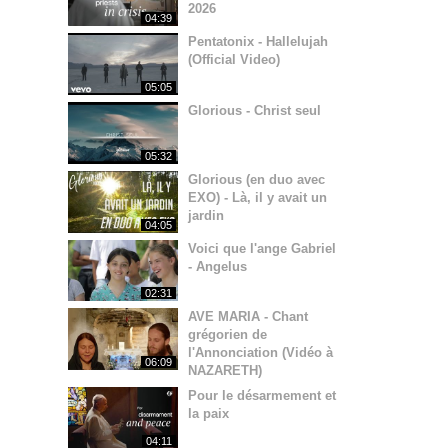
2026
04:39
Pentatonix - Hallelujah
(Official Video)
05:05
Glorious - Christ seul
05:32
Glorious (en duo avec
EXO) - Là, il y avait un
jardin
04:05
Voici que l'ange Gabriel
- Angelus
02:31
AVE MARIA - Chant
grégorien de
l'Annonciation (Vidéo à
06:09
NAZARETH)
Pour le désarmement et
la paix
04:11