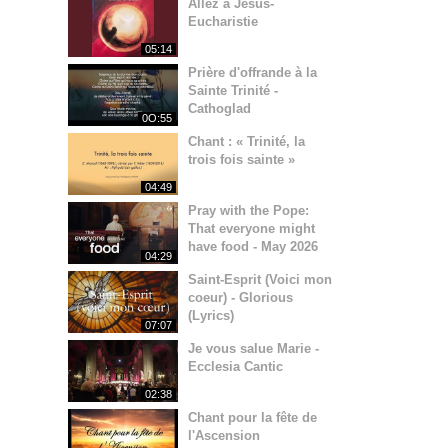
Allez à Jésus-
Eucharistie
05:14
Prière d'offrande à la
Sainte Trinité -
Cathoglad
0O:55
Chant : « Trinité, la
trois fois sainte »
04:49
Pray with the Pope:
That everyone might
have food - May 2026
04:29
Saint-Esprit (Voici mon
coeur) - Glorious
(Lyrics)
07:07
Je vous salue Marie -
Ecclesia Cantic
02:38
Chant pour la fête de
l'Ascension