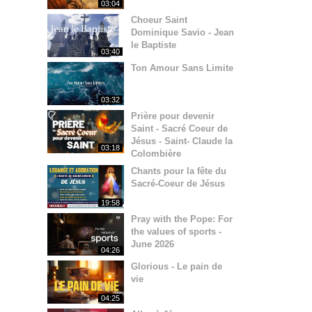
03:04
Choeur Saint
Dominique Savio - Jean
le Baptiste
03:40
Ton Amour Sans Limite
03:32
Prière pour devenir
Saint - Sacré Coeur de
Jésus - Saint- Claude la
03:18
Colombière
Chants pour la fête du
Sacré-Coeur de Jésus
19:58
Pray with the Pope: For
the values of sports -
June 2026
04:26
Glorious - Le pain de
vie
04:25