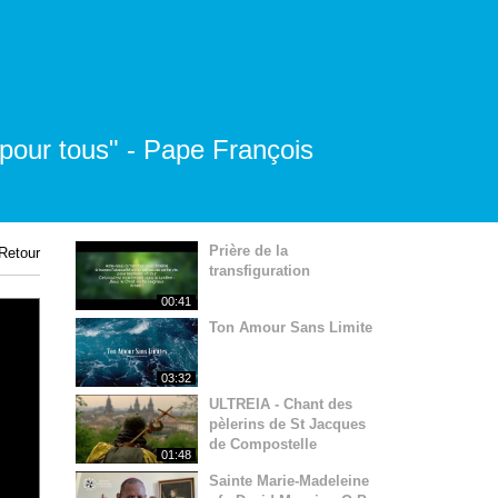
 pour tous" - Pape François
Prière de la
Retour
transfiguration
00:41
Ton Amour Sans Limite
03:32
ULTREIA - Chant des
pèlerins de St Jacques
de Compostelle
01:48
Sainte Marie-Madeleine