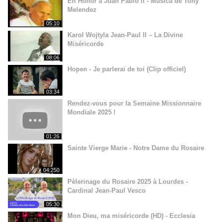
En Honor a Juan Pablo ll - Música de Tony
Melendez
05:10
Karol Wojtyla Jean-Paul II – La Divine
Miséricorde
08:06
Hopen - Je parlerai de toi (Clip officiel)
03:34
Rendez-vous pour la Semaine Missionnaire
Mondiale 2025 !
01:26
Sainte Vierge Marie - Notre Dame du Rosaire
04:250
Pèlerinage du Rosaire 2025 à Lourdes -
Cardinal Jean-Paul Vesco
05:30
Mon Dieu, ma miséricorde (HD) - Ecclesia