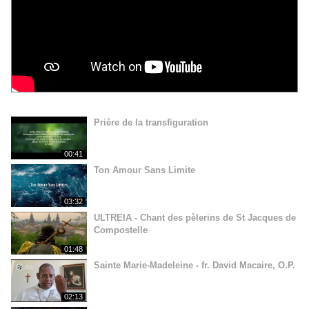
Prière de la transfiguration
00:41
Ton Amour Sans Limite
03:32
ULTREIA - Chant des pèlerins de St Jacques de
Compostelle
01:48
Sainte Marie-Madeleine - fr. David Macaire, O.P.
02:13