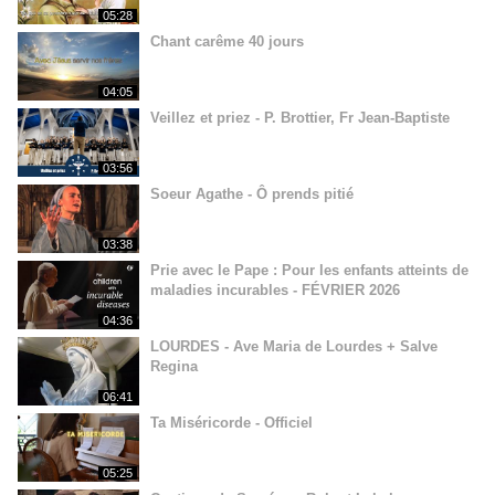
05:28
Chant carême 40 jours
04:05
Veillez et priez - P. Brottier, Fr Jean-Baptiste
03:56
Soeur Agathe - Ô prends pitié
03:38
Prie avec le Pape : Pour les enfants atteints de
maladies incurables - FÉVRIER 2026
04:36
LOURDES - Ave Maria de Lourdes + Salve
Regina
06:41
Ta Miséricorde - Officiel
05:25