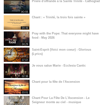
Prière d'offrande à la Sainte Trinité - Cathoglad
0O:55
Chant : « Trinité, la trois fois sainte »
04:49
Pray with the Pope: That everyone might have
food - May 2026
04:29
Saint-Esprit (Voici mon coeur) - Glorious
(Lyrics)
07:07
Je vous salue Marie - Ecclesia Cantic
02:38
Chant pour la fête de l'Ascension
03:01
Chant Pour La Fête De L'Ascension - Le
Seigneur monte au ciel - musique