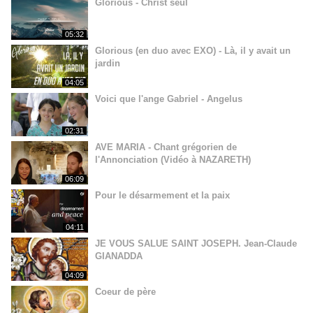
Glorious - Christ seul
05:32
Glorious (en duo avec EXO) - Là, il y avait un
jardin
04:05
Voici que l'ange Gabriel - Angelus
02:31
AVE MARIA - Chant grégorien de
l'Annonciation (Vidéo à NAZARETH)
06:09
Pour le désarmement et la paix
04:11
JE VOUS SALUE SAINT JOSEPH. Jean-Claude
GIANADDA
04:09
Coeur de père