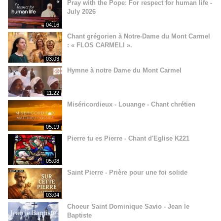
Pray with the Pope: For respect for human life -
July 2026
04:16
Chant grégorien à Notre-Dame du Mont Carmel
: « FLOS CARMELI ».
03:03
Hymne à notre Dame du Mont Carmel
11:22
Miséricordieux - Louange - Chant chrétien
05:19
Pierre tu es Pierre - Chant d'Eglise K221
05:08
Saint Pierre - Prière pour une foi solide
03:04
Choeur Saint Dominique Savio - Jean le
Baptiste