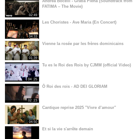
Andrea Bocelli - Gratia Plena (Soundtrack from
FATIMA – The Movie)
02:49
Les Choristes - Ave Maria (En Concert)
04:33
Vienne la rosée par les frères dominicains
01:39
Tu es le Roi des Rois by CJMM (official Video)
04 :25
Ô Roi des rois - AD DEI GLORIAM
02 :23
Cantique reprise 2025 "Vivre d’amour"
04:50
Et si la vie s'arrête demain