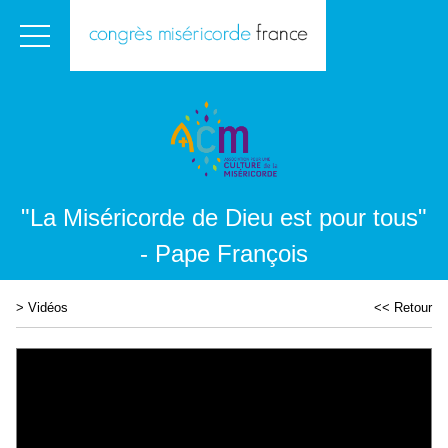
"La Miséricorde de Dieu est pour tous"
- Pape François
>
Vidéos
<< Retour