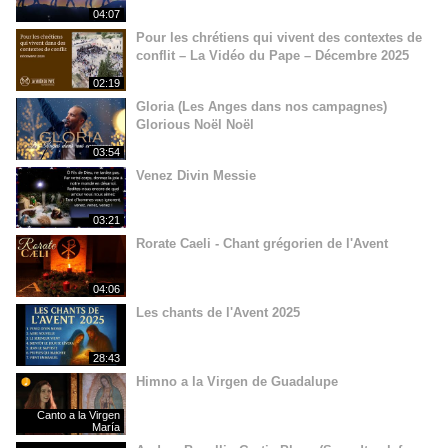
04:07
Pour les chrétiens qui vivent des contextes de
conflit – La Vidéo du Pape – Décembre 2025
02:19
Gloria (Les Anges dans nos campagnes)
Glorious Noël Noël
03:54
Venez Divin Messie
03:21
Rorate Caeli - Chant grégorien de l'Avent
04:06
Les chants de l'Avent 2025
28:43
Himno a la Virgen de Guadalupe
Canto a la Virgen
María