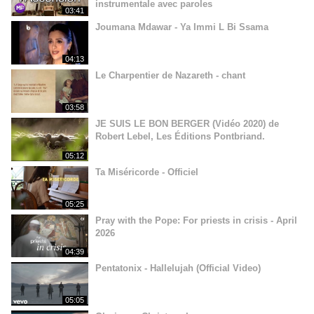
instrumentale avec paroles
03:41
Joumana Mdawar - Ya Immi L Bi Ssama
04:13
Le Charpentier de Nazareth - chant
03:58
JE SUIS LE BON BERGER (Vidéo 2020) de
Robert Lebel, Les Éditions Pontbriand.
05:12
Ta Miséricorde - Officiel
05:25
Pray with the Pope: For priests in crisis - April
2026
04:39
Pentatonix - Hallelujah (Official Video)
05:05