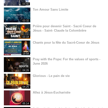
03:40
Ton Amour Sans Limite
03:32
Prière pour devenir Saint - Sacré Coeur de
Jésus - Saint- Claude la Colombière
03:18
Chants pour la fête du Sacré-Coeur de Jésus
19:58
Pray with the Pope: For the values of sports -
June 2026
04:26
Glorious - Le pain de vie
04:25
Allez à Jésus-Eucharistie
05:14