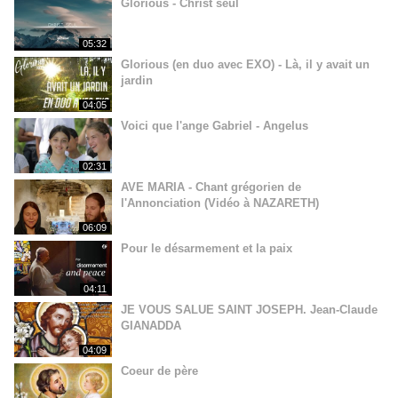
Glorious - Christ seul
05:32
Glorious (en duo avec EXO) - Là, il y avait un
jardin
04:05
Voici que l'ange Gabriel - Angelus
02:31
AVE MARIA - Chant grégorien de
l'Annonciation (Vidéo à NAZARETH)
06:09
Pour le désarmement et la paix
04:11
JE VOUS SALUE SAINT JOSEPH. Jean-Claude
GIANADDA
04:09
Coeur de père