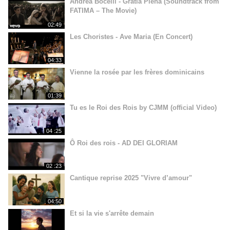
Andrea Bocelli - Gratia Plena (Soundtrack from
FATIMA – The Movie)
02:49
Les Choristes - Ave Maria (En Concert)
04:33
Vienne la rosée par les frères dominicains
01:39
Tu es le Roi des Rois by CJMM (official Video)
04 :25
Ô Roi des rois - AD DEI GLORIAM
02 :23
Cantique reprise 2025 "Vivre d’amour"
04:50
Et si la vie s'arrête demain