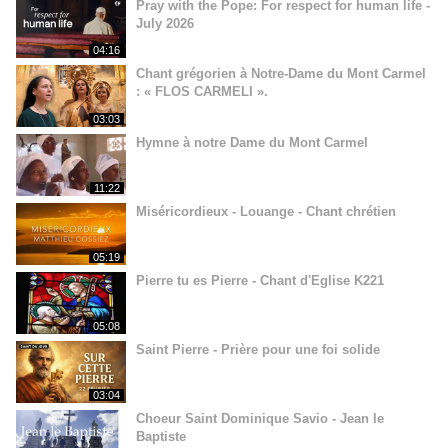
Pray with the Pope: For respect for human life -
July 2026
04:16
Chant grégorien à Notre-Dame du Mont Carmel
: « FLOS CARMELI ».
03:03
Hymne à notre Dame du Mont Carmel
11:22
Miséricordieux - Louange - Chant chrétien
05:19
Pierre tu es Pierre - Chant d'Eglise K221
05:08
Saint Pierre - Prière pour une foi solide
03:04
Choeur Saint Dominique Savio - Jean le
Baptiste