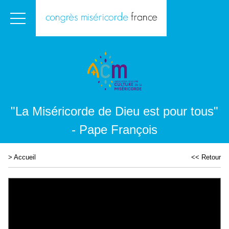
"La Miséricorde de Dieu est pour tous"
- Pape François
>
Accueil
<< Retour