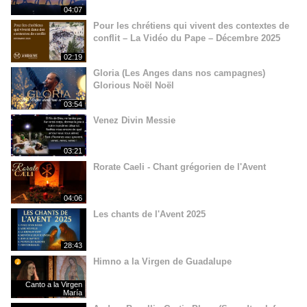
04:07
Pour les chrétiens qui vivent des contextes de
conflit – La Vidéo du Pape – Décembre 2025
02:19
Gloria (Les Anges dans nos campagnes)
Glorious Noël Noël
03:54
Venez Divin Messie
03:21
Rorate Caeli - Chant grégorien de l'Avent
04:06
Les chants de l'Avent 2025
28:43
Himno a la Virgen de Guadalupe
Canto a la Virgen
María