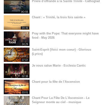
Prière d'offrande à la Sainte Trinité - Cathoglad
0O:55
Chant : « Trinité, la trois fois sainte »
04:49
Pray with the Pope: That everyone might have
food - May 2026
04:29
Saint-Esprit (Voici mon coeur) - Glorious
(Lyrics)
07:07
Je vous salue Marie - Ecclesia Cantic
02:38
Chant pour la fête de l'Ascension
03:01
Chant Pour La Fête De L'Ascension - Le
Seigneur monte au ciel - musique