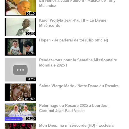
En Honor a Juan Pablo ll - Música de Tony
Melendez
05:10
Karol Wojtyla Jean-Paul II – La Divine
Miséricorde
08:06
Hopen - Je parlerai de toi (Clip officiel)
03:34
Rendez-vous pour la Semaine Missionnaire
Mondiale 2025 !
01:26
Sainte Vierge Marie - Notre Dame du Rosaire
04:250
Pèlerinage du Rosaire 2025 à Lourdes -
Cardinal Jean-Paul Vesco
05:30
Mon Dieu, ma miséricorde (HD) - Ecclesia