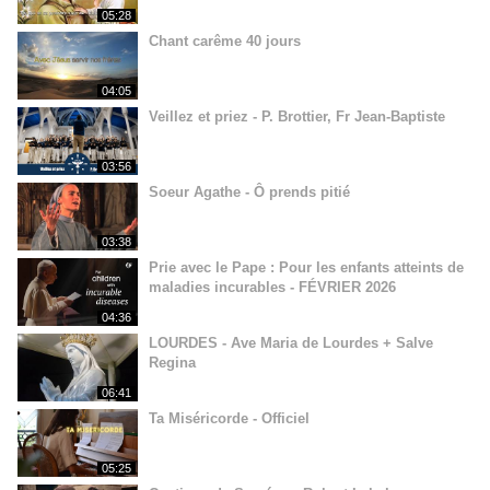
05:28
Chant carême 40 jours
04:05
Veillez et priez - P. Brottier, Fr Jean-Baptiste
03:56
Soeur Agathe - Ô prends pitié
03:38
Prie avec le Pape : Pour les enfants atteints de
maladies incurables - FÉVRIER 2026
04:36
LOURDES - Ave Maria de Lourdes + Salve
Regina
06:41
Ta Miséricorde - Officiel
05:25