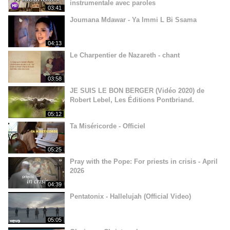
instrumentale avec paroles
03:41
Joumana Mdawar - Ya Immi L Bi Ssama
04:13
Le Charpentier de Nazareth - chant
03:58
JE SUIS LE BON BERGER (Vidéo 2020) de
Robert Lebel, Les Éditions Pontbriand.
05:12
Ta Miséricorde - Officiel
05:25
Pray with the Pope: For priests in crisis - April
2026
04:39
Pentatonix - Hallelujah (Official Video)
05:05