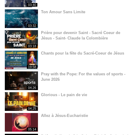
03:40
Ton Amour Sans Limite
03:32
Prière pour devenir Saint - Sacré Coeur de
Jésus - Saint- Claude la Colombière
03:18
Chants pour la fête du Sacré-Coeur de Jésus
19:58
Pray with the Pope: For the values of sports -
June 2026
04:26
Glorious - Le pain de vie
04:25
Allez à Jésus-Eucharistie
05:14