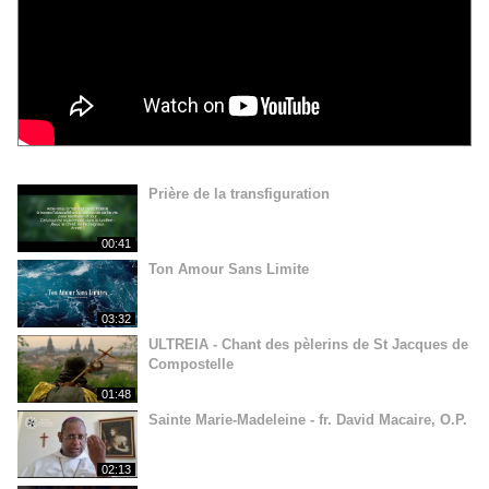
Prière de la transfiguration
00:41
Ton Amour Sans Limite
03:32
ULTREIA - Chant des pèlerins de St Jacques de
Compostelle
01:48
Sainte Marie-Madeleine - fr. David Macaire, O.P.
02:13