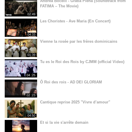
Andrea Bocelli - Gratia Plena (Soundtrack from
FATIMA – The Movie)
02:49
Les Choristes - Ave Maria (En Concert)
04:33
Vienne la rosée par les frères dominicains
01:39
Tu es le Roi des Rois by CJMM (official Video)
04 :25
Ô Roi des rois - AD DEI GLORIAM
02 :23
Cantique reprise 2025 "Vivre d’amour"
04:50
Et si la vie s'arrête demain