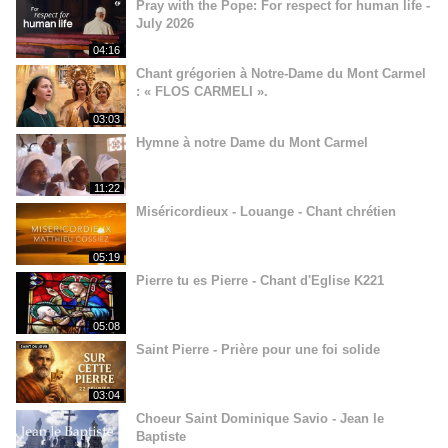
Pray with the Pope: For respect for human life -
July 2026
04:16
Chant grégorien à Notre-Dame du Mont Carmel
: « FLOS CARMELI ».
03:03
Hymne à notre Dame du Mont Carmel
11:22
Miséricordieux - Louange - Chant chrétien
05:19
Pierre tu es Pierre - Chant d'Eglise K221
05:08
Saint Pierre - Prière pour une foi solide
03:04
Choeur Saint Dominique Savio - Jean le
Baptiste