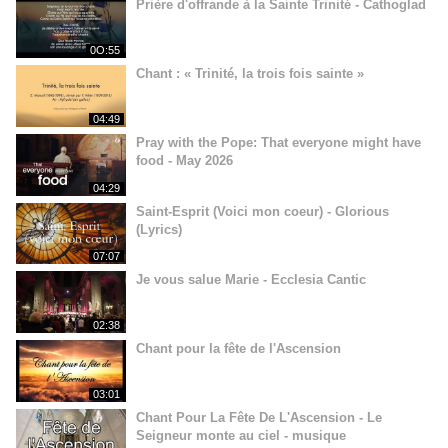
Prière d'offrande à la Sainte Trinité - Cathoglad
0O:55
Chant : « Trinité, la trois fois sainte »
04:49
Pray with the Pope: That everyone might have
food - May 2026
04:29
Saint-Esprit (Voici mon coeur) - Glorious
(Lyrics)
07:07
Je vous salue Marie - Ecclesia Cantic
02:38
Chant pour la fête de l'Ascension
03:01
Chant Pour La Fête De L'Ascension - Le
Seigneur monte au ciel - musique