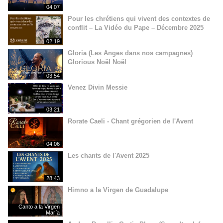
04:07
Pour les chrétiens qui vivent des contextes de
conflit – La Vidéo du Pape – Décembre 2025
02:19
Gloria (Les Anges dans nos campagnes)
Glorious Noël Noël
03:54
Venez Divin Messie
03:21
Rorate Caeli - Chant grégorien de l'Avent
04:06
Les chants de l'Avent 2025
28:43
Himno a la Virgen de Guadalupe
Canto a la Virgen
María