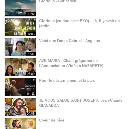
Glorious - Christ seul
05:32
Glorious (en duo avec EXO) - Là, il y avait un
jardin
04:05
Voici que l'ange Gabriel - Angelus
02:31
AVE MARIA - Chant grégorien de
l'Annonciation (Vidéo à NAZARETH)
06:09
Pour le désarmement et la paix
04:11
JE VOUS SALUE SAINT JOSEPH. Jean-Claude
GIANADDA
04:09
Coeur de père