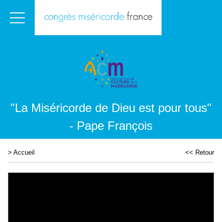
"La Miséricorde de Dieu est pour tous"
- Pape François
>
Accueil
<< Retour