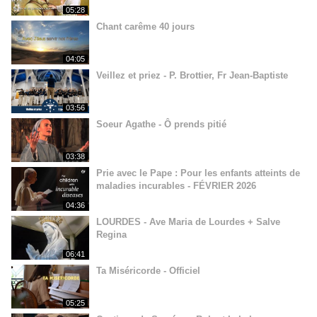
05:28
Chant carême 40 jours
04:05
Veillez et priez - P. Brottier, Fr Jean-Baptiste
03:56
Soeur Agathe - Ô prends pitié
03:38
Prie avec le Pape : Pour les enfants atteints de
maladies incurables - FÉVRIER 2026
04:36
LOURDES - Ave Maria de Lourdes + Salve
Regina
06:41
Ta Miséricorde - Officiel
05:25