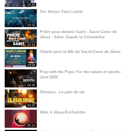
03:40
Ton Amour Sans Limite
03:32
Prière pour devenir Saint - Sacré Coeur de
Jésus - Saint- Claude la Colombière
03:18
Chants pour la fête du Sacré-Coeur de Jésus
19:58
Pray with the Pope: For the values of sports -
June 2026
04:26
Glorious - Le pain de vie
04:25
Allez à Jésus-Eucharistie
05:14