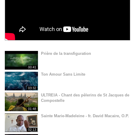
Prière de la transfiguration
00:41
Ton Amour Sans Limite
03:32
ULTREIA - Chant des pèlerins de St Jacques de
Compostelle
01:48
Sainte Marie-Madeleine - fr. David Macaire, O.P.
02:13