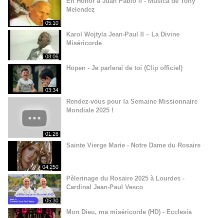
En Honor a Juan Pablo ll - Música de Tony
Melendez
05:10
Karol Wojtyla Jean-Paul II – La Divine
Miséricorde
08:06
Hopen - Je parlerai de toi (Clip officiel)
03:34
Rendez-vous pour la Semaine Missionnaire
Mondiale 2025 !
01:26
Sainte Vierge Marie - Notre Dame du Rosaire
04:250
Pèlerinage du Rosaire 2025 à Lourdes -
Cardinal Jean-Paul Vesco
05:30
Mon Dieu, ma miséricorde (HD) - Ecclesia