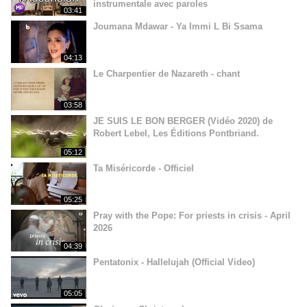
instrumentale avec paroles
03:41
Joumana Mdawar - Ya Immi L Bi Ssama
04:13
Le Charpentier de Nazareth - chant
03:58
JE SUIS LE BON BERGER (Vidéo 2020) de
Robert Lebel, Les Éditions Pontbriand.
05:12
Ta Miséricorde - Officiel
05:25
Pray with the Pope: For priests in crisis - April
2026
04:39
Pentatonix - Hallelujah (Official Video)
05:05